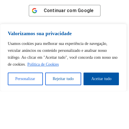
Continuar com
Google
Valorizamos sua privacidade
Usamos cookies para melhorar sua experiência de navegação,
Tem certeza de que deseja
veicular anúncios ou conteúdo personalizado e analisar nosso
desbloquear esta publicação?
tráfego. Ao clicar em "Aceitar tudo", você concorda com nosso uso
de cookies.
Política de Cookies
Desbloquear esquerda : 0
Personalizar
Rejeitar tudo
Aceitar tudo
Sim
Não