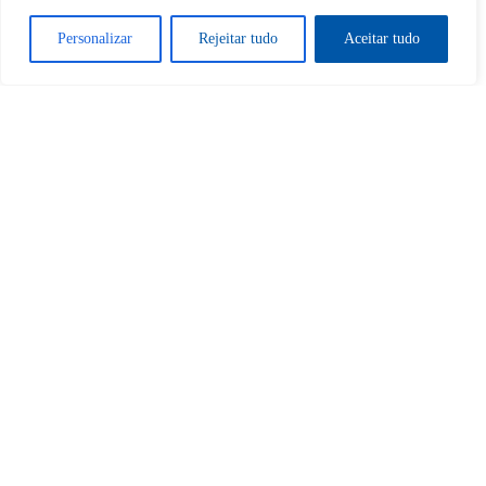
Sim
Não
Personalizar
Rejeitar tudo
Aceitar tudo
Tem certeza de que deseja
cancelar a assinatura?
Sim
Não
Home