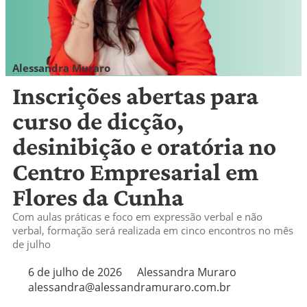
Alessandra Muraro
alessandra@alessandramuraro.com.br
Inscrições abertas para
curso de dicção,
desinibição e oratória no
Centro Empresarial em
Flores da Cunha
Com aulas práticas e foco em expressão verbal e não
verbal, formação será realizada em cinco encontros no mês
de julho
6 de julho de 2026
Alessandra Muraro
alessandra@alessandramuraro.com.br