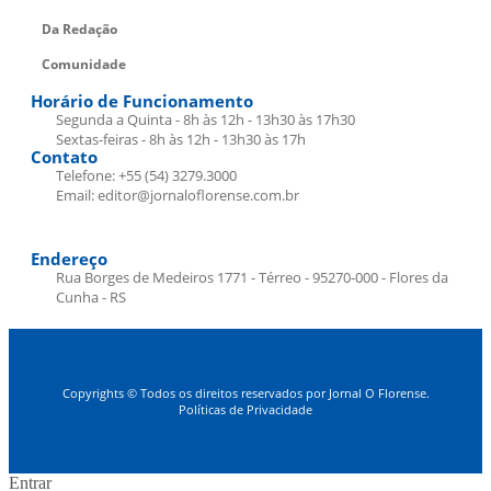
Da Redação
Comunidade
Horário de Funcionamento
Segunda a Quinta - 8h às 12h - 13h30 às 17h30
Sextas-feiras - 8h às 12h - 13h30 às 17h
Contato
Telefone: +55 (54) 3279.3000
Email: editor@jornaloflorense.com.br
Endereço
Rua Borges de Medeiros 1771 - Térreo - 95270-000 - Flores da
Cunha - RS
Copyrights © Todos os direitos reservados por Jornal O Florense.
Políticas de Privacidade
Entrar