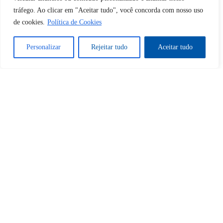
Desbloquear esquerda : 0
tráfego. Ao clicar em "Aceitar tudo", você concorda com nosso uso
de cookies.
Política de Cookies
Sim
Não
Personalizar
Rejeitar tudo
Aceitar tudo
Tem certeza de que deseja
cancelar a assinatura?
Sim
Não