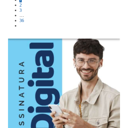
2
3
…
36