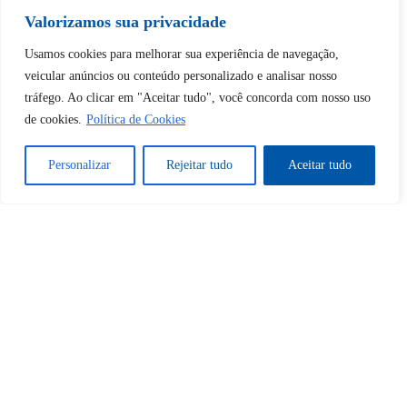
Valorizamos sua privacidade
Usamos cookies para melhorar sua experiência de navegação,
Tem certeza de que deseja
veicular anúncios ou conteúdo personalizado e analisar nosso
desbloquear esta publicação?
tráfego. Ao clicar em "Aceitar tudo", você concorda com nosso uso
de cookies.
Política de Cookies
Desbloquear esquerda : 0
Personalizar
Rejeitar tudo
Aceitar tudo
Sim
Não
Tem certeza de que deseja
cancelar a assinatura?