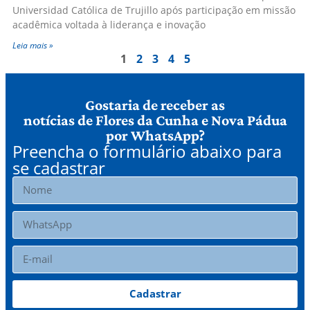
Universidad Católica de Trujillo após participação em missão
acadêmica voltada à liderança e inovação
Leia mais »
1
2
3
4
5
Gostaria de receber as
notícias de Flores da Cunha e Nova Pádua
por WhatsApp?
Preencha o formulário abaixo para
se cadastrar
Cadastrar