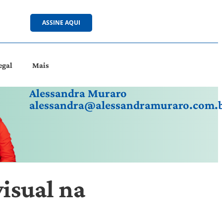
ASSINE AQUI
egal
Mais
Alessandra Muraro
alessandra@alessandramuraro.com.
isual na