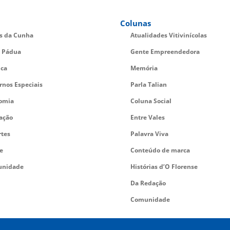
Colunas
es da Cunha
Atualidades Vitivinícolas
 Pádua
Gente Empreendedora
ica
Memória
rnos Especiais
Parla Talian
omia
Coluna Social
ação
Entre Vales
rtes
Palavra Viva
e
Conteúdo de marca
nidade
Histórias d’O Florense
Da Redação
Comunidade