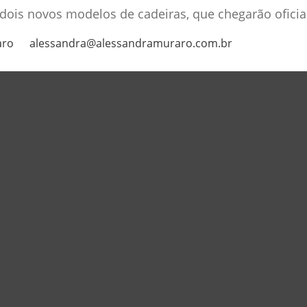
ois novos modelos de cadeiras, que chegarão ofic
aro
alessandra@alessandramuraro.com.br