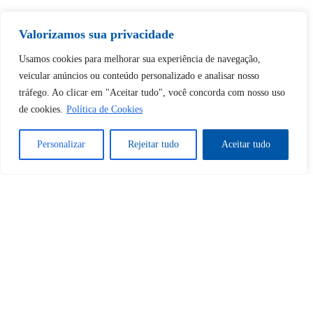
Valorizamos sua privacidade
Tem certeza de que deseja
desbloquear esta publicação?
Usamos cookies para melhorar sua experiência de navegação,
veicular anúncios ou conteúdo personalizado e analisar nosso
tráfego. Ao clicar em "Aceitar tudo", você concorda com nosso uso
Desbloquear esquerda : 0
de cookies.
Política de Cookies
Sim
Não
Personalizar
Rejeitar tudo
Aceitar tudo
Tem certeza de que deseja
cancelar a assinatura?