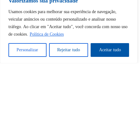
Valorizamos sua privacidade
Usamos cookies para melhorar sua experiência de navegação,
Tem certeza de que deseja
veicular anúncios ou conteúdo personalizado e analisar nosso
desbloquear esta publicação?
tráfego. Ao clicar em "Aceitar tudo", você concorda com nosso uso
de cookies.
Política de Cookies
Desbloquear esquerda : 0
Personalizar
Rejeitar tudo
Aceitar tudo
Sim
Não
Tem certeza de que deseja
cancelar a assinatura?