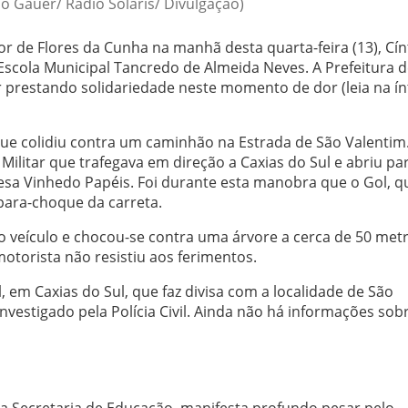
no Gauer/ Rádio Solaris/ Divulgação)
or de
Flores da Cunha
na manhã desta quarta-feira (13), Cín
 Escola Municipal Tancredo de Almeida Neves. A Prefeitura 
 prestando solidariedade neste momento de dor (leia na ín
que colidiu contra um caminhão na Estrada de São Valentim
Militar que trafegava em direção a Caxias do Sul e abriu pa
resa Vinhedo Papéis. Foi durante esta manobra que o Gol, q
 para-choque da carreta.
o veículo e chocou-se contra uma árvore a cerca de 50 met
otorista não resistiu aos ferimentos.
, em Caxias do Sul, que faz divisa com a localidade de São
nvestigado pela Polícia Civil. Ainda não há informações sob
da Secretaria de Educação, manifesta profundo pesar pelo