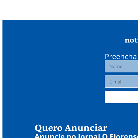
not
Preencha 
Quero Anunciar
Anuncie no Jornal O Florens