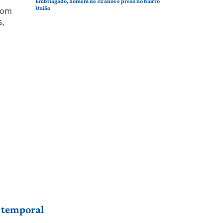
Embriagado, homem de 32 anos é preso no bairro
União
 com
s,
r temporal