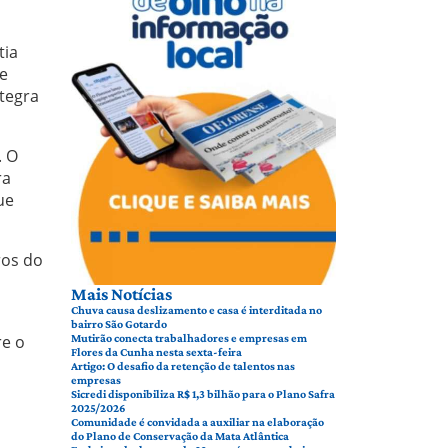
tia
de
tegra
. O
ra
ue
ros do
Mais Notícias
Chuva causa deslizamento e casa é interditada no
bairro São Gotardo
re o
Mutirão conecta trabalhadores e empresas em
Flores da Cunha nesta sexta-feira
Artigo: O desafio da retenção de talentos nas
empresas
Sicredi disponibiliza R$ 1,3 bilhão para o Plano Safra
2025/2026
Comunidade é convidada a auxiliar na elaboração
do Plano de Conservação da Mata Atlântica