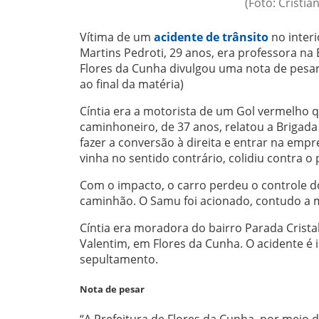
(Foto: Cristia
Vítima de um
acidente de trânsito
no interi
Martins Pedroti, 29 anos, era professora na
Flores da Cunha divulgou uma nota de pesar
ao final da matéria)
Cíntia era a motorista de um Gol vermelho 
caminhoneiro, de 37 anos, relatou a Brigada 
fazer a conversão à direita e entrar na emp
vinha no sentido contrário, colidiu contra o
Com o impacto, o carro perdeu o controle d
caminhão. O Samu foi acionado, contudo a m
Cíntia era moradora do bairro Parada Cristal
Valentim, em Flores da Cunha. O acidente é i
sepultamento.
Nota de pesar
“A Prefeitura de Flores da Cunha, por meio 