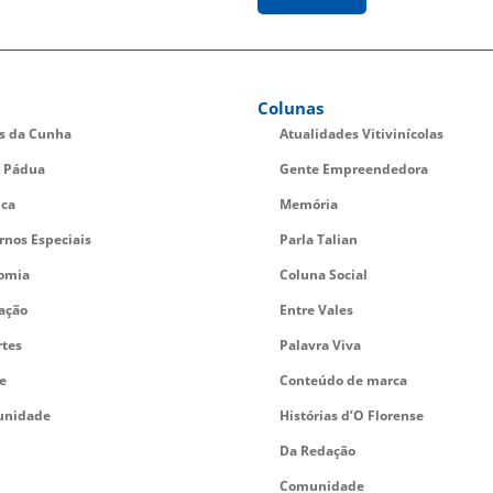
Colunas
es da Cunha
Atualidades Vitivinícolas
 Pádua
Gente Empreendedora
ica
Memória
rnos Especiais
Parla Talian
omia
Coluna Social
ação
Entre Vales
rtes
Palavra Viva
e
Conteúdo de marca
nidade
Histórias d’O Florense
Da Redação
Comunidade