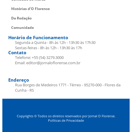
Histórias d’O Florense
Da Redação
Comunidade
Horário de Funcionamento
Segunda a Quinta - 8h às 12h - 13h30 às 17h30
Sextas-feiras - 8h às 12h - 13h30 às 17h
Contato
Telefone: +55 (54) 3279.3000
Email: editor@jornaloflorense.com.br
Endereço
Rua Borges de Medeiros 1771 - Térreo - 95270-000 - Flores da
Cunha - RS
Copyrights © Todos os direitos reservados por Jornal O Florense.
Políticas de Privacidade