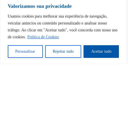
Valorizamos sua privacidade
Desbloquear esquerda : 0
Usamos cookies para melhorar sua experiência de navegação,
veicular anúncios ou conteúdo personalizado e analisar nosso
tráfego. Ao clicar em "Aceitar tudo", você concorda com nosso uso
Sim
Não
de cookies.
Política de Cookies
Personalizar
Rejeitar tudo
Aceitar tudo
Tem certeza de que deseja
cancelar a assinatura?
Sim
Não