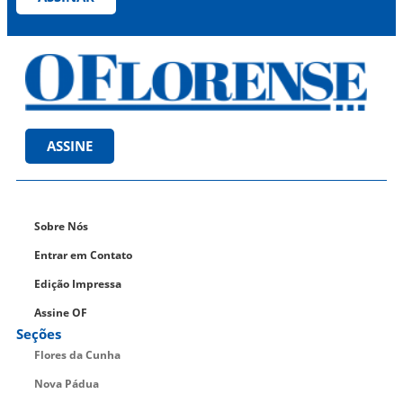
ASSINE
Sobre Nós
Entrar em Contato
Edição Impressa
Assine OF
Seções
Flores da Cunha
Nova Pádua