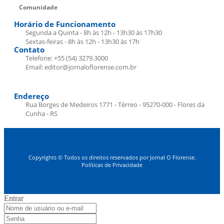
Comunidade
Horário de Funcionamento
Segunda a Quinta - 8h às 12h - 13h30 às 17h30
Sextas-feiras - 8h às 12h - 13h30 às 17h
Contato
Telefone: +55 (54) 3279.3000
Email: editor@jornaloflorense.com.br
Endereço
Rua Borges de Medeiros 1771 - Térreo - 95270-000 - Flores da
Cunha - RS
Copyrights © Todos os direitos reservados por Jornal O Florense.
Políticas de Privacidade
Entrar