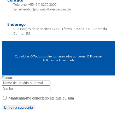
Contato
Telefone: +55 (54) 3279.3000
Email: editor@jornaloflorense.com.br
Endereço
Rua Borges de Medeiros 1771 - Térreo - 95270-000 - Flores da
Cunha - RS
Copyrights © Todos os direitos reservados por Jornal O Florense.
Políticas de Privacidade
Entrar
Mantenha-me conectado até que eu saia