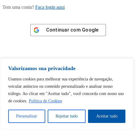
Tem uma conta?
Faça login aqui
Continuar com
Google
Valorizamos sua privacidade
Tem certeza de que deseja
desbloquear esta publicação?
Usamos cookies para melhorar sua experiência de navegação,
veicular anúncios ou conteúdo personalizado e analisar nosso
tráfego. Ao clicar em "Aceitar tudo", você concorda com nosso uso
Desbloquear esquerda : 0
de cookies.
Política de Cookies
Sim
Não
Personalizar
Rejeitar tudo
Aceitar tudo