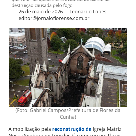
destruição causada pelo fogo
26 de maio de 2026
Leonardo Lopes
editor@jornaloflorense.com.br
(Foto: Gabriel Campos/Prefeitura de Flores da
Cunha)
A mobilização pela
reconstrução da
Igreja Matriz
Nossa Senhora de Lourdes
já começou em
Flores