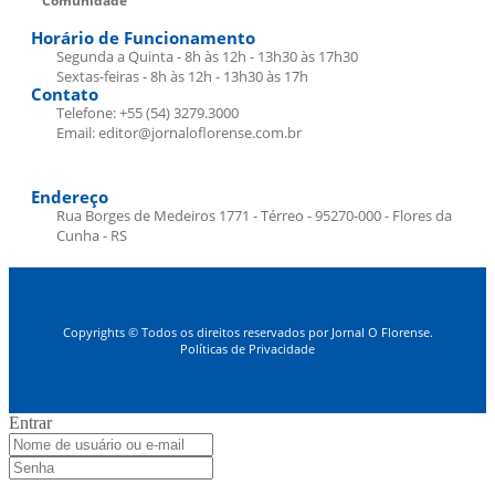
Comunidade
Horário de Funcionamento
Segunda a Quinta - 8h às 12h - 13h30 às 17h30
Sextas-feiras - 8h às 12h - 13h30 às 17h
Contato
Telefone: +55 (54) 3279.3000
Email: editor@jornaloflorense.com.br
Endereço
Rua Borges de Medeiros 1771 - Térreo - 95270-000 - Flores da
Cunha - RS
Copyrights © Todos os direitos reservados por Jornal O Florense.
Políticas de Privacidade
Entrar