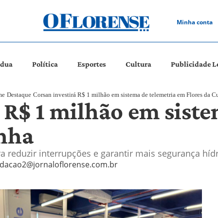
Minha conta
ádua
Política
Esportes
Cultura
Publicidade L
me
Destaque
Corsan investirá R$ 1 milhão em sistema de telemetria em Flores da 
 R$ 1 milhão em siste
nha
ara reduzir interrupções e garantir mais segurança h
dacao2@jornaloflorense.com.br