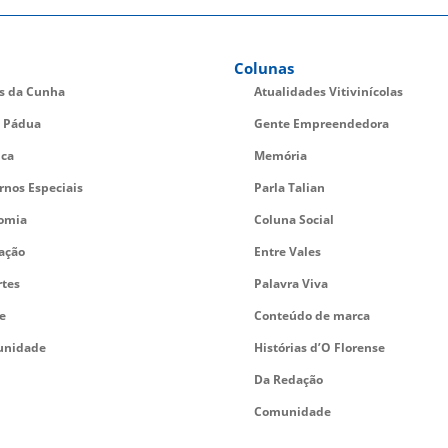
Colunas
es da Cunha
Atualidades Vitivinícolas
 Pádua
Gente Empreendedora
ica
Memória
rnos Especiais
Parla Talian
omia
Coluna Social
ação
Entre Vales
rtes
Palavra Viva
e
Conteúdo de marca
nidade
Histórias d’O Florense
Da Redação
Comunidade