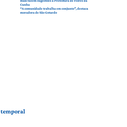
mais fazem sugestões à Prefeitura de Flores da
Cunha
“A comunidade trabalha em conjunto”, destaca
moradora de São Gotardo
r temporal