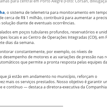
alhas para central em Porto Alegre (Foto: Corsan, dilvugaçã
nha
, o sistema de telemetria para monitoramento em tempo
e cerca de R$ 1 milhão, contribuirá para aumentar a preci
solução diante de eventuais ocorrências.
talados em poços tubulares profundos, reservatórios e uni
es locais e ao Centro de Operações Integradas (COI), em 
ete dias da semana.
nitorar constantemente, por exemplo, os níveis de
o desempenho de motores e as variações de pressão nas r
automáticos que permite a pronta resposta pelas equipes d
s que já estão em andamento no município, reforçam o
ez mais os serviços prestados. Nosso objetivo é garantir 
te e contínuo — destaca a diretora-executiva da Companhia