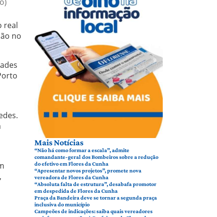
o)
 real
são no
dades
Porto
edes.
a
Mais Notícias
“Não há como formar a escala”, admite
comandante-geral dos Bombeiros sobre a redução
um
do efetivo em Flores da Cunha
“Apresentar novos projetos”, promete nova
,
vereadora de Flores da Cunha
“Absoluta falta de estrutura”, desabafa promotor
em despedida de Flores da Cunha
Praça da Bandeira deve se tornar a segunda praça
inclusiva do município
Campeões de indicações: saiba quais vereadores