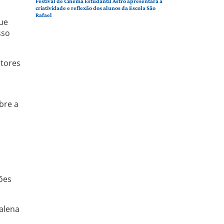
Festival de Cinema Estudantil Astro apresentará a
criatividade e reflexão dos alunos da Escola São
Rafael
ue
sso
utores
bre a
ões
dalena