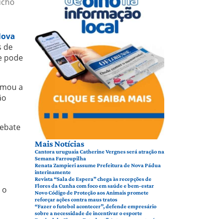
úcho
ova
s de
e pode
rmou a
ão
debate
Mais Notícias
Cantora uruguaia Catherine Vergnes será atração na
Semana Farroupilha
Renata Zampieri assume Prefeitura de Nova Pádua
interinamente
Revista “Sala de Espera” chega às recepções de
Flores da Cunha com foco em saúde e bem-estar
 o
Novo Código de Proteção aos Animais promete
reforçar ações contra maus tratos
“Fazer o futebol acontecer”, defende empresário
sobre a necessidade de incentivar o esporte