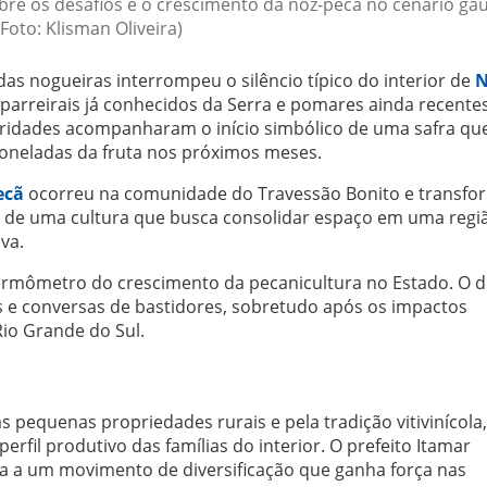
re os desafios e o crescimento da noz-pecã no cenário ga
(Foto: Klisman Oliveira)
s nogueiras interrompeu o silêncio típico do interior de
N
 parreirais já conhecidos da Serra e pomares ainda recente
oridades acompanharam o início simbólico de uma safra qu
 toneladas da fruta nos próximos meses.
ecã
ocorreu na comunidade do Travessão Bonito e transfo
e de uma cultura que busca consolidar espaço em uma regi
va.
rmômetro do crescimento da pecanicultura no Estado. O 
 e conversas de bastidores, sobretudo após os impactos
Rio Grande do Sul.
 pequenas propriedades rurais e pela tradição vitivinícola,
fil produtivo das famílias do interior. O prefeito Itamar
ra a um movimento de diversificação que ganha força nas