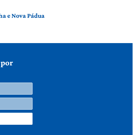
nha e Nova Pádua
 por