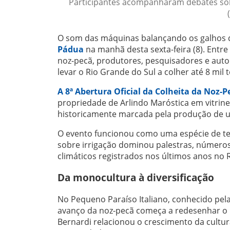
Participantes acompanharam debates sob
O som das máquinas balançando os galhos da
Pádua
na manhã desta sexta-feira (8). Entre
noz-pecã, produtores, pesquisadores e aut
levar o Rio Grande do Sul a colher até 8 mil
A 8ª Abertura Oficial da Colheita da Noz-P
propriedade de Arlindo Maróstica em vitrin
historicamente marcada pela produção de u
O evento funcionou como uma espécie de te
sobre irrigação dominou palestras, números
climáticos registrados nos últimos anos no 
Da monocultura à diversificação
No Pequeno Paraíso Italiano, conhecido pelas
avanço da noz-pecã começa a redesenhar o per
Bernardi relacionou o crescimento da cultu