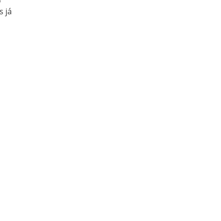
o
s já