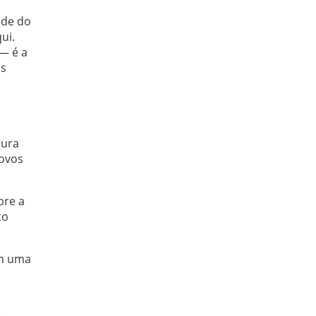
nde do
ui.
— é a
os
tura
novos
bre a
to
em uma