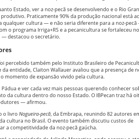
anto Estado, ver a noz-pecã se desenvolvendo e o Rio Gra
produtivo. Praticamente 90% da produção nacional está aq
 qualquer cultura — e não seria diferente para a noz-pecã 
om o programa Irriga+RS e a pecanicultura se fortaleceu n
a — destacou o secretário.
ores
oi percebido também pelo Instituto Brasileiro de Pecanicul
e da entidade, Claiton Wallauer avaliou que a presença de 
te o momento de expansão vivido pela cultura.
a Pádua e ver cada vez mais pessoas querendo conhecer so
o da cultura dentro do nosso Estado. O IBPecan traz há oi
odutores — afirmou.
 o livro
Nogueira-pecã
, da Embrapa, reunindo 82 autores 
da cultura no Brasil. O evento também discutiu custos de
ar a competitividade da noz-pecã gaúcha.