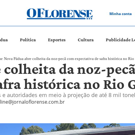
Minha conta
ádua
Política
Esportes
Cultura
Publicidade L
ue
Nova Pádua abre colheita da noz-pecã com expectativa de safra histórica no Rio
 colheita da noz-pec
afra histórica no Rio 
 e autoridades em meio à projeção de até 8 mil tone
line@jornaloflorense.com.br