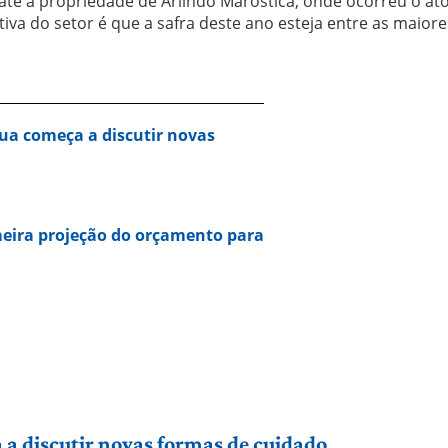
até a propriedade de Arlindo Marostica, onde ocorreu o at
tiva do setor é que a safra deste ano esteja entre as maiore
ua começa a discutir novas
eira projeção do orçamento para
a discutir novas formas de cuidado