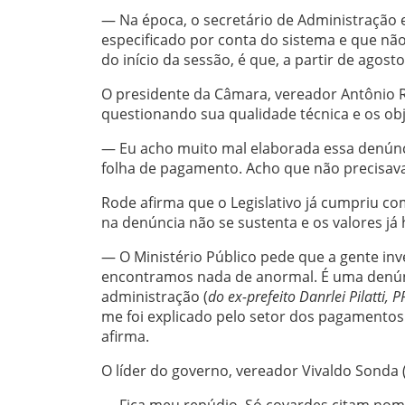
— Na época, o secretário de Administração 
especificado por conta do sistema e que não 
do início da sessão, é que, a partir de agosto
O presidente da Câmara, vereador Antônio Ro
questionando sua qualidade técnica e os obje
— Eu acho muito mal elaborada essa denún
folha de pagamento. Acho que não precisava
Rode afirma que o Legislativo já cumpriu com
na denúncia não se sustenta e os valores já
— O Ministério Público pede que a gente inv
encontramos nada de anormal. É uma denúnc
administração (
do ex-prefeito Danrlei Pilatti, P
me foi explicado pelo setor dos pagamentos
afirma.
O líder do governo, vereador Vivaldo Sonda 
— Fica meu repúdio. Só covardes citam nom