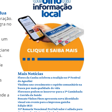
dua
uração.
egra no
e um
ciane
s.
de
Mais Notícias
Flores da Cunha celebrou a tradição no 1º Festival
s
do Agnolini
Vindima une crescimento e espírito comunitário na
busca por mais qualidade de vida
Florenses podem se inscrever para a 5ª Caminhada
nde a
e Corrida da Saúde
Boscato Vinhos Finos apresenta nova identidade
visual em evento para a imprensa gaúcha
Edição 1825
35ª Romaria Vocacional Frei Salvador é adiada para