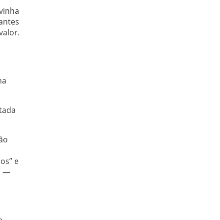
 vinha
 antes
valor.
na
ntada
não
os” e
o —
e.