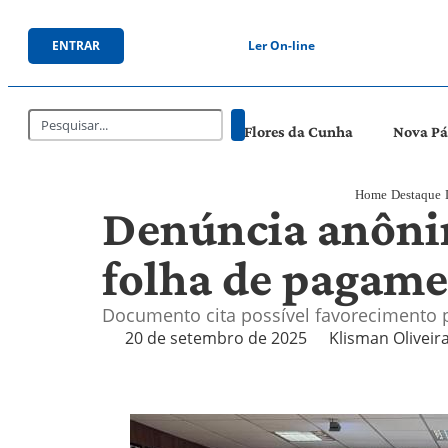
ENTRAR
Ler On-line
Flores da Cunha
Nova P
Home
Destaque
Denúncia anônim
folha de pagame
Documento cita possível favorecimento p
20 de setembro de 2025
Klisman Oliveir