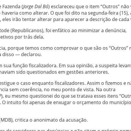
e Fazenda (
Jorge Dal Bó
) esclareceu que o item “Outros” não
haveria como alterar. O que foi dito na segunda-feira (15),
, eles irão tentar alterar para aparecer a descrição de cada 
de (Republicanos), foi enfático ao minimizar a denúncia,
tivos por trás dela.
cia, porque temos como comprovar o que são os “Outros” 
 disso — declarou.
 sua função fiscalizadora. Em sua opinião, a suspeita leva
 haviam sido questionados em gestões anteriores.
estigue o caso enquanto fiscalizadores. Assim o fizemos e 
ia sem coerência, no meu ponto de vista. Na outra
P
), eu mesmo questionei do que se tratava esses itens “Outr
. O intuito foi apenas de enxugar o orçamento do municípi
(MDB), critica o anonimato da acusação.
es de servidores nas denúncias e não citam o próprio nom