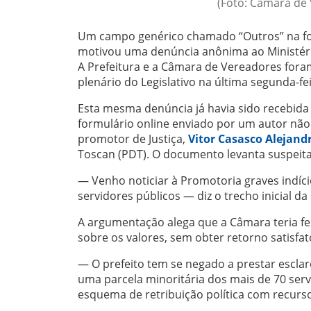
(Foto: Câmara de
Um campo genérico chamado “Outros” na fol
motivou uma denúncia anônima ao Ministéri
A Prefeitura e a Câmara de Vereadores foram 
plenário do Legislativo na última segunda-fei
Esta mesma denúncia já havia sido recebida
formulário online enviado por um autor não 
promotor de Justiça,
Vitor Casasco Alejand
Toscan (PDT). O documento levanta suspeita
— Venho noticiar à Promotoria graves indíc
servidores públicos — diz o trecho inicial da
A argumentação alega que a Câmara teria fei
sobre os valores, sem obter retorno satisfat
— O prefeito tem se negado a prestar escla
uma parcela minoritária dos mais de 70 servi
esquema de retribuição política com recurs