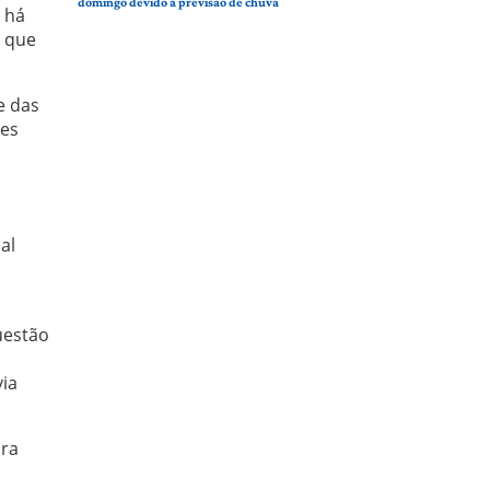
domingo devido à previsão de chuva
 há
u que
e das
ões
al
uestão
via
ara