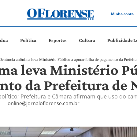
Minha conta
ádua
Política
Esportes
Cultura
Publicidade L
Denúncia anônima leva Ministério Público a apurar folha de pagamento da Prefeit
a leva Ministério Pú
nto da Prefeitura de
olítico; Prefeitura e Câmara afirmam que uso do camp
a
online@jornaloflorense.com.br