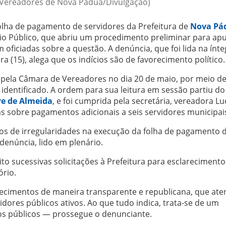
 Vereadores de Nova Pádua/Divulgação)
ha de pagamento de servidores da Prefeitura de
Nova Pá
o Público, que abriu um procedimento preliminar para ap
oficiadas sobre a questão. A denúncia, que foi lida na ínt
ra (15), alega que os indícios são de favorecimento político.
 pela Câmara de Vereadores no dia 20 de maio, por meio d
identificado. A ordem para sua leitura em sessão partiu do
re de Almeida
, e foi cumprida pela secretária, vereadora Lu
s sobre pagamentos adicionais a seis servidores municipai
ios de irregularidades na execução da folha de pagamento 
 denúncia, lido em plenário.
to sucessivas solicitações à Prefeitura para esclarecimento
ório.
recimentos de maneira transparente e republicana, que ate
dores públicos ativos. Ao que tudo indica, trata-se de um
os públicos — prossegue o denunciante.