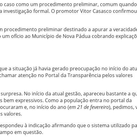
ta o caso como um procedimento preliminar, comum quando
ma investigação formal. O promotor Vitor Casasco confirmo
um procedimento preliminar destinado a apurar a veracidad
o um ofício ao Município de Nova Pádua cobrando explicaç
 que a situação já havia gerado preocupação no início do atu
chamar atenção no Portal da Transparência pelos valores
urpresa. No início da atual gestão, apareceu bastante a q
s bem expressivos. Como a população entra no portal da
ocuraram e, no início do ano (
em 21 de fevereiro
), pedimos, 
s valores.
respondeu à indicação afirmando que o sistema utilizado p
campo em questão.