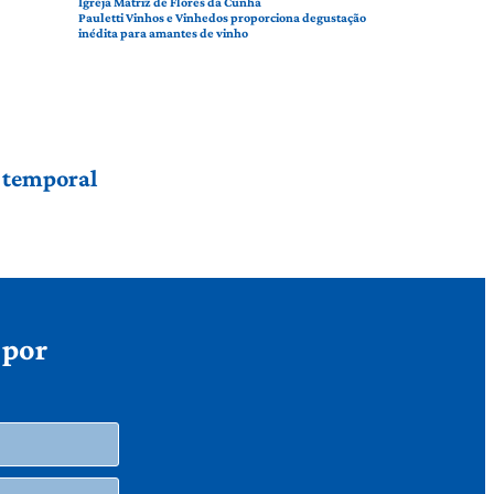
Igreja Matriz de Flores da Cunha
Pauletti Vinhos e Vinhedos proporciona degustação
inédita para amantes de vinho
r temporal
 por