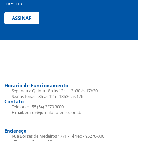
mesmo.
ASSINAR
Horário de Funcionamento
Segunda a Quinta - 8h às 12h - 13h30 às 17h30
Sextas-feiras - 8h às 12h - 13h30 às 17h
Contato
Telefone: +55 (54) 3279.3000
E-mail: editor@jornaloflorense.com.br
Endereço
Rua Borges de Medeiros 1771 - Térreo - 95270-000