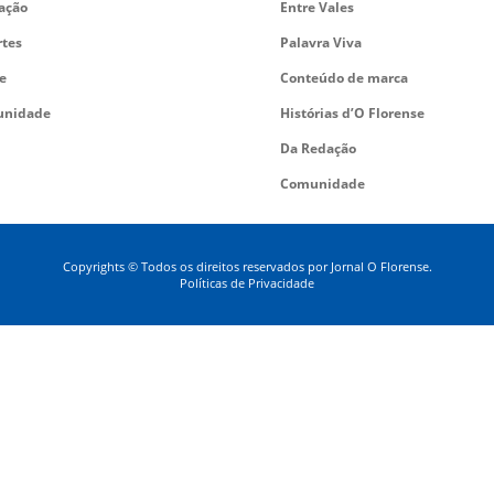
ação
Entre Vales
rtes
Palavra Viva
e
Conteúdo de marca
nidade
Histórias d’O Florense
Da Redação
Comunidade
Copyrights © Todos os direitos reservados por Jornal O Florense.
Políticas de Privacidade