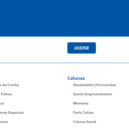
ASSINE
Colunas
es da Cunha
Atualidades Vitivinícolas
 Pádua
Gente Empreendedora
ica
Memória
rnos Especiais
Parla Talian
omia
Coluna Social