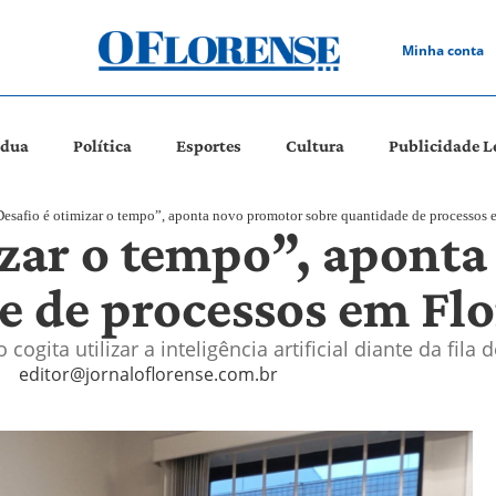
Minha conta
ádua
Política
Esportes
Cultura
Publicidade L
esafio é otimizar o tempo”, aponta novo promotor sobre quantidade de processos 
izar o tempo”, apont
e de processos em Fl
ogita utilizar a inteligência artificial diante da fil
editor@jornaloflorense.com.br