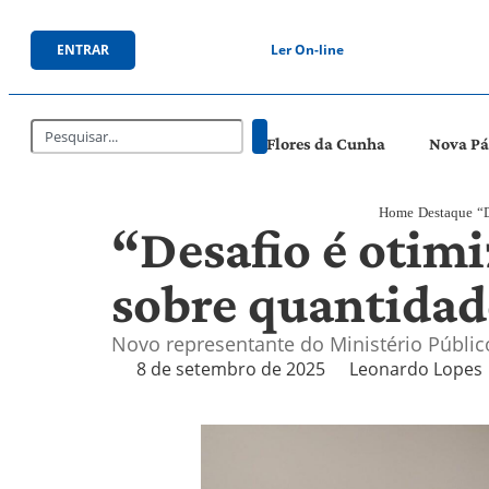
ENTRAR
Ler On-line
Flores da Cunha
Nova P
Home
Destaque
“D
“Desafio é otim
sobre quantidad
Novo representante do Ministério Público c
8 de setembro de 2025
Leonardo Lopes