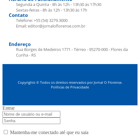
Segunda a Quinta - 8h às 12h - 13h30 às 17h30
Sextas-feiras - 8h às 12h - 13h30 às 17h
Contato
Telefone: +55 (54) 3279.3000
Email: editor@jornaloflorense.com.br
Endereço
Rua Borges de Medeiros 1771 - Térreo - 95270-000 - Flores da
Cunha - RS
Copyrights © Todos os direitos reservados por Jornal O Florense.
Políticas de Privacidade
Entrar
Mantenha-me conectado até que eu saia