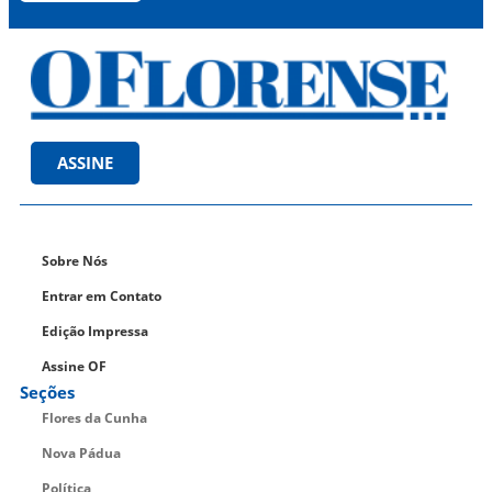
ASSINE
Sobre Nós
Entrar em Contato
Edição Impressa
Assine OF
Seções
Flores da Cunha
Nova Pádua
Política