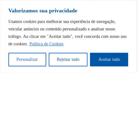
desbloquear esta publicação?
Valorizamos sua privacidade
Desbloquear esquerda : 0
Usamos cookies para melhorar sua experiência de navegação,
veicular anúncios ou conteúdo personalizado e analisar nosso
tráfego. Ao clicar em "Aceitar tudo", você concorda com nosso uso
Sim
Não
de cookies.
Política de Cookies
Personalizar
Rejeitar tudo
Aceitar tudo
Tem certeza de que deseja
cancelar a assinatura?
Sim
Não