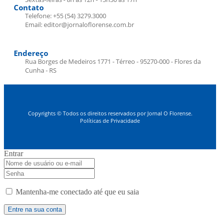
Contato
Telefone: +55 (54) 3279.3000
Email: editor@jornaloflorense.com.br
Endereço
Rua Borges de Medeiros 1771 - Térreo - 95270-000 - Flores da
Cunha - RS
Copyrights © Todos os direitos reservados por Jornal O Florense.
Políticas de Privacidade
Entrar
Mantenha-me conectado até que eu saia