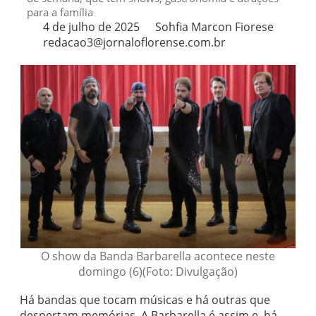
para a família
4 de julho de 2025
Sohfia Marcon Fiorese
redacao3@jornaloflorense.com.br
O show da Banda Barbarella acontece neste
domingo (6)(Foto: Divulgação)
Há bandas que tocam músicas e há outras que
despertam memórias. A Barbarella é assim e, há