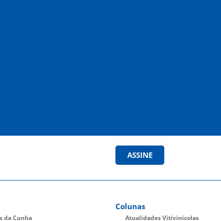
ASSINE
Colunas
es da Cunha
Atualidades Vitivinícolas