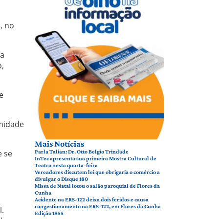
s
, no
na
o,
e
imidade
Mais Notícias
e se
Parla Talian: Dr. Otto Belgio Trindade
InTec apresenta sua primeira Mostra Cultural de
Teatro nesta quarta-feira
Vereadores discutem lei que obrigaria o comércio a
divulgar o Disque 180
Missa de Natal lotou o salão paroquial de Flores da
Cunha
Acidente na ERS-122 deixa dois feridos e causa
congestionamento na ERS-122, em Flores da Cunha
l.
Edição 1855