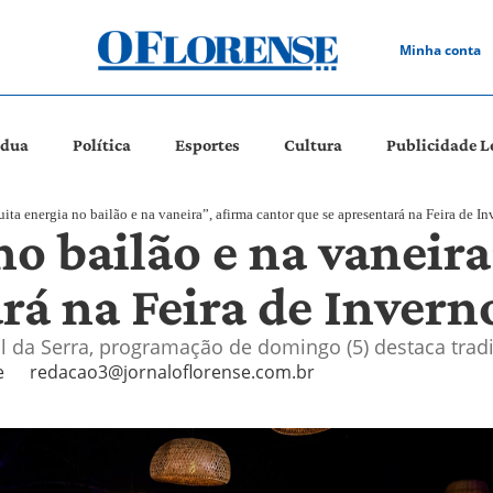
Minha conta
ádua
Política
Esportes
Cultura
Publicidade L
ita energia no bailão e na vaneira”, afirma cantor que se apresentará na Feira de 
o bailão e na vaneira
ará na Feira de Inver
l da Serra, programação de domingo (5) destaca tradiç
e
redacao3@jornaloflorense.com.br