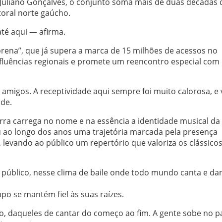
 Juliano Gonçalves, o conjunto soma mais de duas décadas 
toral norte gaúcho.
té aqui — afirma.
ena”, que já supera a marca de 15 milhões de acessos no
fluências regionais e promete um reencontro especial com
 amigos. A receptividade aqui sempre foi muito calorosa, e
de.
ra carrega no nome e na essência a identidade musical da
 ao longo dos anos uma trajetória marcada pela presença
 levando ao público um repertório que valoriza os clássicos
 público, nesse clima de baile onde todo mundo canta e da
o se mantém fiel às suas raízes.
, daqueles de cantar do começo ao fim. A gente sobe no p