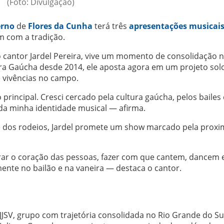
(Foto: Divulgação)
erno
de
Flores da Cunha
terá três
apresentações musicai
m com a tradição.
o cantor Jardel Pereira, vive um momento de consolidação 
ra Gaúcha desde 2014, ele aposta agora em um projeto sol
e vivências no campo.
rincipal. Cresci cercado pela cultura gaúcha, pelos bailes 
 da minha identidade musical — afirma.
e dos rodeios, Jardel promete um show marcado pela prox
rar o coração das pessoas, fazer com que cantem, dancem 
ente no bailão e na vaneira — destaca o cantor.
JSV, grupo com trajetória consolidada no Rio Grande do Su