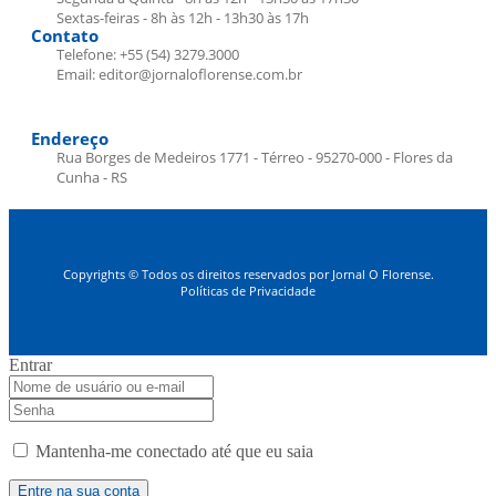
Sextas-feiras - 8h às 12h - 13h30 às 17h
Contato
Telefone: +55 (54) 3279.3000
Email: editor@jornaloflorense.com.br
Endereço
Rua Borges de Medeiros 1771 - Térreo - 95270-000 - Flores da
Cunha - RS
Copyrights © Todos os direitos reservados por Jornal O Florense.
Políticas de Privacidade
Entrar
Mantenha-me conectado até que eu saia