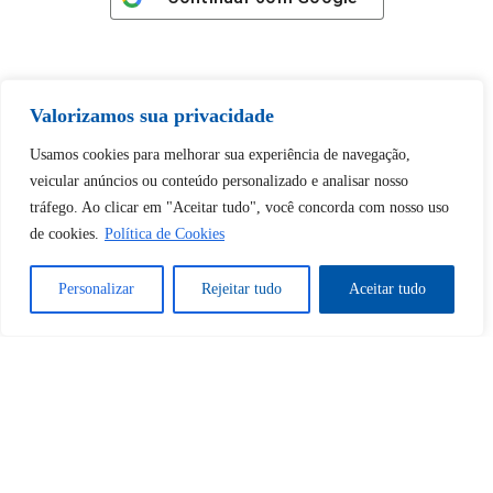
Valorizamos sua privacidade
Tem certeza de que deseja
Usamos cookies para melhorar sua experiência de navegação,
desbloquear esta publicação?
veicular anúncios ou conteúdo personalizado e analisar nosso
tráfego. Ao clicar em "Aceitar tudo", você concorda com nosso uso
de cookies.
Política de Cookies
Desbloquear esquerda : 0
Personalizar
Rejeitar tudo
Aceitar tudo
Sim
Não