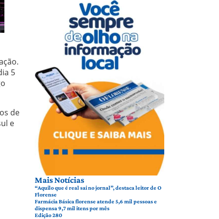
ação.
dia 5
go
gos de
ul e
Mais Notícias
“Aquilo que é real sai no jornal”, destaca leitor de O
Florense
Farmácia Básica florense atende 5,6 mil pessoas e
dispensa 9,7 mil itens por mês
Edição 280