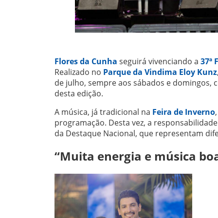
Flores da Cunha
seguirá vivenciando a
37ª 
Realizado no
Parque da Vindima Eloy Kunz
de julho, sempre aos sábados e domingos, co
desta edição.
A música, já tradicional na
Feira de Inverno
programação. Desta vez, a responsabilidade 
da Destaque Nacional, que representam dife
“Muita energia e música bo