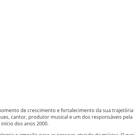
mento de crescimento e fortalecimento da sua trajetória
gues, cantor, produtor musical e um dos responsáveis pela
 início dos anos 2000.
alegria e emoção para as pessoas através da música. O que