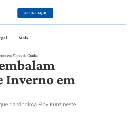
ASSINE AQUI
egal
Mais
erno em Flores da Cunha
l embalam
e Inverno em
que da Vindima Eloy Kunz neste