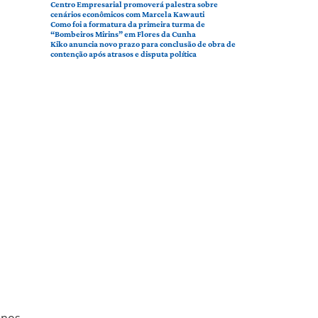
Centro Empresarial promoverá palestra sobre
cenários econômicos com Marcela Kawauti
Como foi a formatura da primeira turma de
“Bombeiros Mirins” em Flores da Cunha
Kiko anuncia novo prazo para conclusão de obra de
contenção após atrasos e disputa política
 nos