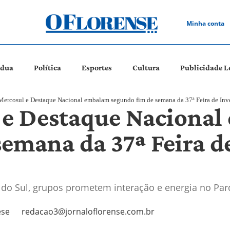
Minha conta
ádua
Política
Esportes
Cultura
Publicidade L
ercosul e Destaque Nacional embalam segundo fim de semana da 37ª Feira de Inv
 e Destaque Naciona
semana da 37ª Feira d
 do Sul, grupos prometem interação e energia no Par
ese
redacao3@jornaloflorense.com.br