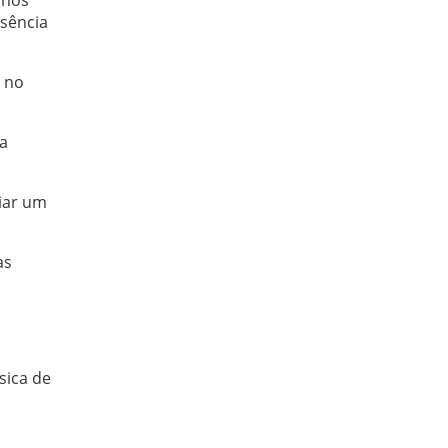
ssência
s no
na
iar um
as
sica de