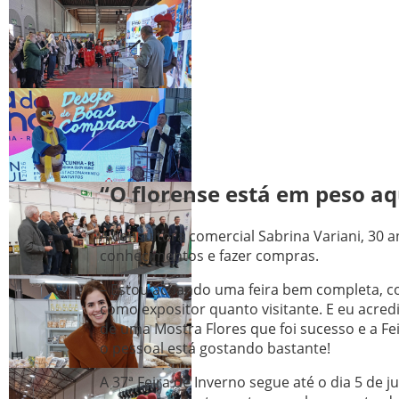
“O florense está em peso aq
A consultora comercial Sabrina Variani, 30 a
conhecimentos e fazer compras.
– Estou achando uma feira bem completa, co
como expositor quanto visitante. E eu acred
de uma Mostra Flores que foi sucesso e a F
o pessoal está gostando bastante!
A 37ª Feira de Inverno segue até o dia 5 de 