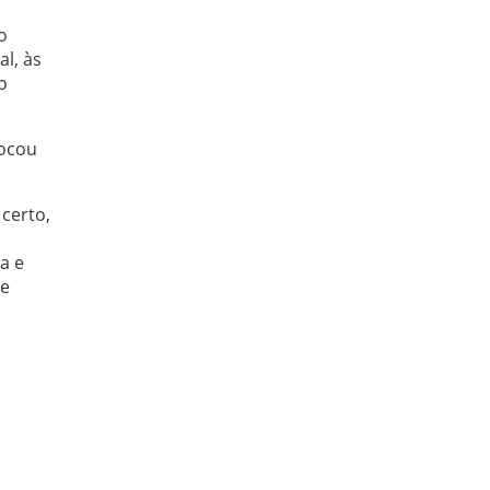
o
l, às
o
tocou
certo,
a e
te