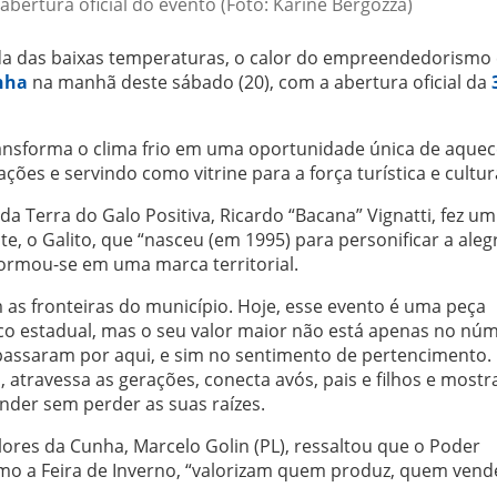
abertura oficial do evento (Foto: Karine Bergozza)
a das baixas temperaturas, o calor do empreendedorismo 
nha
na manhã deste sábado (20), com a abertura oficial da
transforma o clima frio em uma oportunidade única de aquec
es e servindo como vitrine para a força turística e cultura
da Terra do Galo Positiva, Ricardo “Bacana” Vignatti, fez u
te, o Galito, que “nasceu (em 1995) para personificar a alegr
sformou-se em uma marca territorial.
m as fronteiras do município. Hoje, esse evento é uma peça
co estadual, mas o seu valor maior não está apenas no nú
 passaram por aqui, e sim no sentimento de pertencimento. 
, atravessa as gerações, conecta avós, pais e filhos e mostr
der sem perder as suas raízes.
ores da Cunha, Marcelo Golin (PL), ressaltou que o Poder
 como a Feira de Inverno, “valorizam quem produz, quem vend