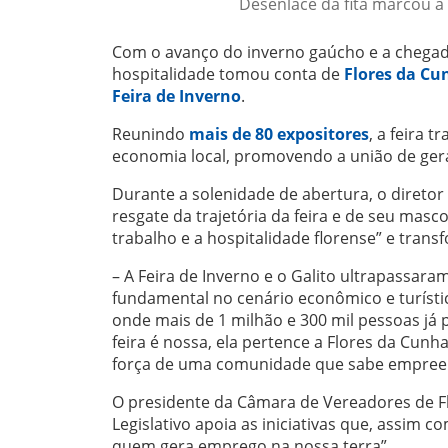
Desenlace da fita marcou a 
Com o avanço do inverno gaúcho e a chegad
hospitalidade tomou conta de
Flores da Cu
Feira de Inverno
.
Reunindo
mais de 80 expositores
, a feira 
economia local, promovendo a união de geraçõ
Durante a solenidade de abertura, o diretor 
resgate da trajetória da feira e de seu masco
trabalho e a hospitalidade florense” e tran
– A Feira de Inverno e o Galito ultrapassara
fundamental no cenário econômico e turísti
onde mais de 1 milhão e 300 mil pessoas já
feira é nossa, ela pertence a Flores da Cunha
força de uma comunidade que sabe empreen
O presidente da Câmara de Vereadores de Fl
Legislativo apoia as iniciativas que, assim
quem gera emprego na nossa terra”.