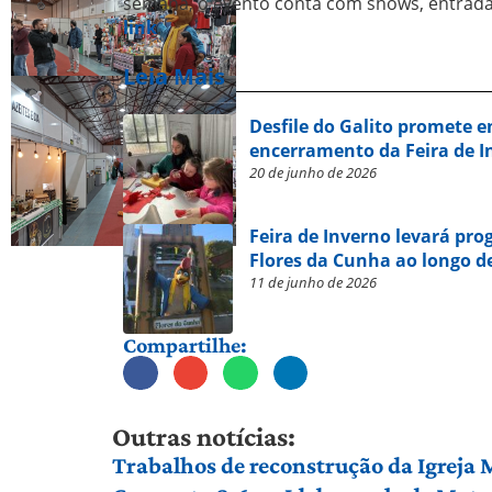
semana, o evento conta com shows, entrada
link
.
Leia Mais
Desfile do Galito promete e
encerramento da Feira de I
20 de junho de 2026
Feira de Inverno levará pro
Flores da Cunha ao longo de
11 de junho de 2026
Compartilhe:
Outras notícias:
Trabalhos de reconstrução da Igreja