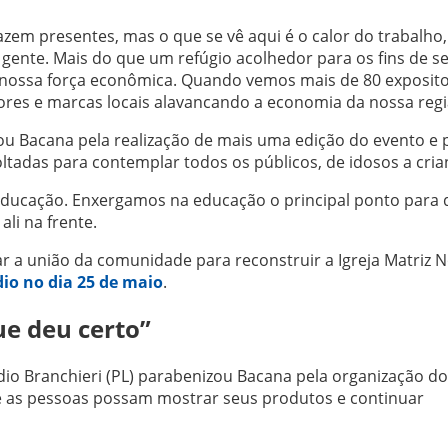
azem presentes, mas o que se vê aqui é o calor do trabalho
ente. Mais do que um refúgio acolhedor para os fins de 
 da nossa força econômica. Quando vemos mais de 80 exposit
ores e marcas locais alavancando a economia da nossa regi
zou Bacana pela realização de mais uma edição do evento e 
oltadas para contemplar todos os públicos, de idosos a cria
a educação. Enxergamos na educação o principal ponto para 
li na frente.
ar a união da comunidade para reconstruir a Igreja Matriz 
io no dia 25 de maio
.
e deu certo”
io Branchieri (PL) parabenizou Bacana pela organização do
e as pessoas possam mostrar seus produtos e continuar