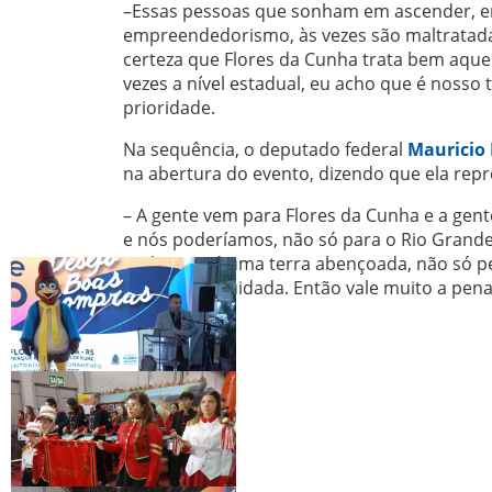
–Essas pessoas que sonham em ascender, em 
empreendedorismo, às vezes são maltratadas
certeza que Flores da Cunha trata bem aquele
vezes a nível estadual, eu acho que é noss
prioridade.
Na sequência, o deputado federal
Mauricio
na abertura do evento, dizendo que ela repr
– A gente vem para Flores da Cunha e a gen
e nós poderíamos, não só para o Rio Grande 
realmente é uma terra abençoada, não só pe
muito bem cuidada. Então vale muito a pen
satisfeito.