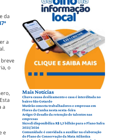
e da
37ª
er a
l.
m breve
ia, o
Mais Notícias
mero,
Chuva causa deslizamento e casa é interditada no
Esta
bairro São Gotardo
a a
Mutirão conecta trabalhadores e empresas em
Flores da Cunha nesta sexta-feira
Artigo: O desafio da retenção de talentos nas
empresas
Sicredi disponibiliza R$ 1,3 bilhão para o Plano Safra
2025/2026
e e
Comunidade é convidada a auxiliar na elaboração
do Plano de Conservação da Mata Atlântica