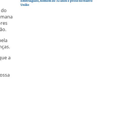
Embriagado, homem de 32 anos é preso no bairro
União
, do
semana
ores
ão.
pela
nças.
que a
Nossa