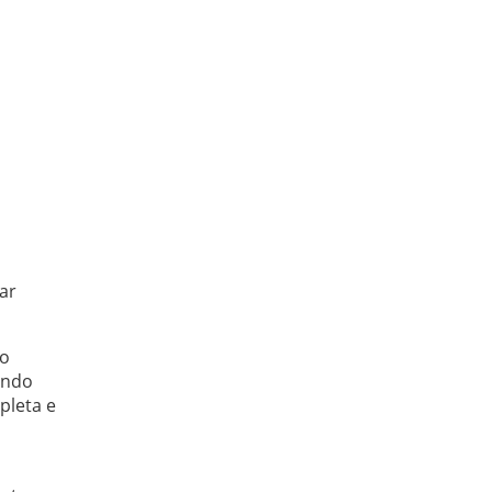
ar
to
indo
pleta e