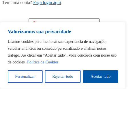
Tem uma conta?
Faça login aqui
Continuar com
Google
Valorizamos sua privacidade
Usamos cookies para melhorar sua experiência de navegação,
veicular anúncios ou conteúdo personalizado e analisar nosso
tráfego. Ao clicar em "Aceitar tudo", você concorda com nosso uso
de cookies.
Política de Cookies
Tem certeza de que deseja
desbloquear esta publicação?
Personalizar
Rejeitar tudo
Aceitar tudo
Desbloquear esquerda : 0
Sim
Não