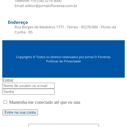
Telefone: +55 (54) 3279.3000
Email: editor@jornaloflorense.com.br
Endereço
Rua Borges de Medeiros 1771 - Térreo - 95270-000 - Flores da
Cunha - RS
Copyrights © Todos os direitos reservados por Jornal O Florense.
Políticas de Privacidade
Entrar
Mantenha-me conectado até que eu saia