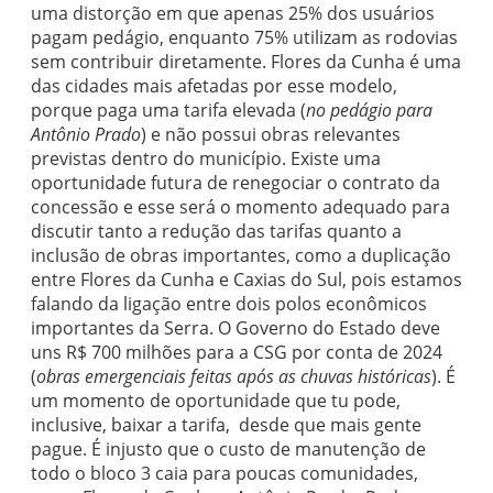
uma distorção em que apenas 25% dos usuários
pagam pedágio, enquanto 75% utilizam as rodovias
sem contribuir diretamente. Flores da Cunha é uma
das cidades mais afetadas por esse modelo,
porque paga uma tarifa elevada (
no pedágio para
Antônio Prado
) e não possui obras relevantes
previstas dentro do município. Existe uma
oportunidade futura de renegociar o contrato da
concessão e esse será o momento adequado para
discutir tanto a redução das tarifas quanto a
inclusão de obras importantes, como a duplicação
entre Flores da Cunha e Caxias do Sul, pois estamos
falando da ligação entre dois polos econômicos
importantes da Serra. O G
overno
do
Estado
deve
uns
R$ 700
milhões
para a
CSG p
or
conta
de
2024
(
obras emergenciais feitas após as chuvas históricas
). É
um
momento
de
oportunidade
que
tu
pode,
inclusive,
baixar
a
tarifa, de
sde
que
mais
gente
pague.
É injusto que o custo de manutenção de
todo o bloco 3 caia para poucas
comunidades,