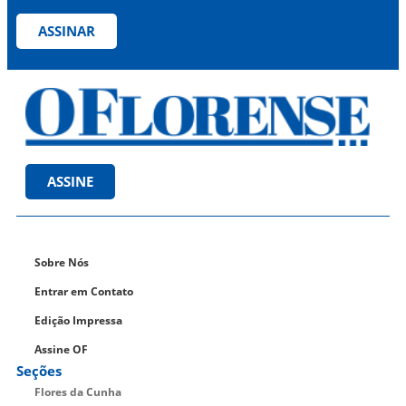
ASSINAR
ASSINE
Sobre Nós
Entrar em Contato
Edição Impressa
Assine OF
Seções
Flores da Cunha