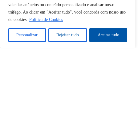
veicular anúncios ou conteúdo personalizado e analisar nosso
Tem certeza de que deseja
tráfego. Ao clicar em "Aceitar tudo", você concorda com nosso uso
desbloquear esta publicação?
de cookies.
Política de Cookies
Personalizar
Rejeitar tudo
Aceitar tudo
Desbloquear esquerda : 0
Sim
Não
Tem certeza de que deseja
cancelar a assinatura?