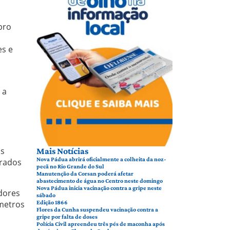
bro
es e
 a
is
Mais Notícias
Nova Pádua abrirá oficialmente a colheita da noz-
drados
pecã no Rio Grande do Sul
Manutenção da Corsan poderá afetar
abastecimento de água no Centro neste domingo
Nova Pádua inicia vacinação contra a gripe neste
dores
sábado
Edição 1866
 metros
Flores da Cunha suspendeu vacinação contra a
gripe por falta de doses
Polícia Civil apreendeu três pés de maconha após