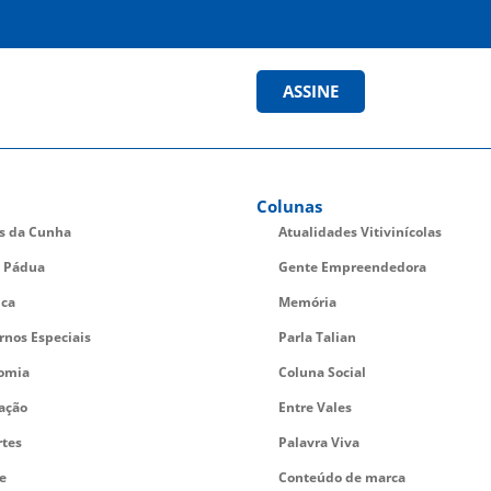
ASSINE
Colunas
es da Cunha
Atualidades Vitivinícolas
 Pádua
Gente Empreendedora
ica
Memória
rnos Especiais
Parla Talian
omia
Coluna Social
ação
Entre Vales
rtes
Palavra Viva
e
Conteúdo de marca