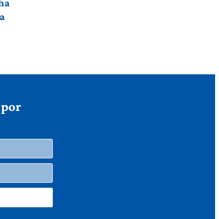
nha
ha
 por