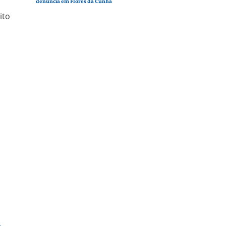
denúncia em Flores da Cunha
ito