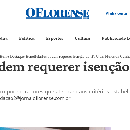
Minha conta
ádua
Política
Esportes
Cultura
Publicidade L
Home
Destaque
Beneficiários podem requerer isenção do IPTU em Flores da Cunh
odem requerer isençã
ubro por moradores que atendam aos critérios estabel
edacao2@jornaloflorense.com.br