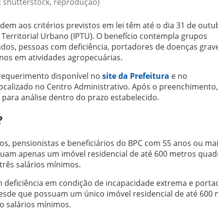
: shutterstock, reprodução)
em aos critérios previstos em lei têm até o dia 31 de outu
e Territorial Urbano (IPTU). O benefício contempla grupos
ados, pessoas com deficiência, portadores de doenças grav
anos em atividades agropecuárias.
requerimento disponível no
site da Prefeitura
e no
calizado no Centro Administrativo. Após o preenchimento,
para análise dentro do prazo estabelecido.
?
os, pensionistas e beneficiários do BPC com 55 anos ou ma
ssuam apenas um imóvel residencial de até 600 metros qua
três salários mínimos.
deficiência em condição de incapacidade extrema e porta
 desde que possuam um único imóvel residencial de até 600
o salários mínimos.