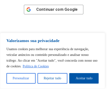
Continuar com
Google
Valorizamos sua privacidade
Tem certeza de que deseja
desbloquear esta publicação?
Usamos cookies para melhorar sua experiência de navegação,
veicular anúncios ou conteúdo personalizado e analisar nosso
tráfego. Ao clicar em "Aceitar tudo", você concorda com nosso uso
Desbloquear esquerda : 0
de cookies.
Política de Cookies
Sim
Não
Personalizar
Rejeitar tudo
Aceitar tudo