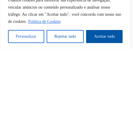
Usamos cookies para melhorar sua experiência de navegação,
veicular anúncios ou conteúdo personalizado e analisar nosso
Desbloquear esquerda : 0
tráfego. Ao clicar em "Aceitar tudo", você concorda com nosso uso
de cookies.
Política de Cookies
Sim
Não
Personalizar
Rejeitar tudo
Aceitar tudo
Tem certeza de que deseja
cancelar a assinatura?
Sim
Não