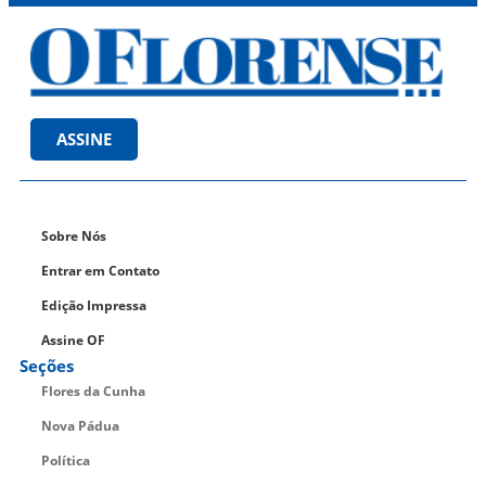
ASSINE
Sobre Nós
Entrar em Contato
Edição Impressa
Assine OF
Seções
Flores da Cunha
Nova Pádua
Política