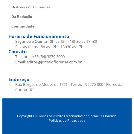
Histórias d’O Florense
Da Redação
Comunidade
Horário de Funcionamento
Segunda a Quinta - 8h às 12h - 13h30 às 17h30
Sextas-feiras - 8h às 12h - 13h30 às 17h
Contato
Telefone: +55 (54) 3279.3000
Email: editor@jornaloflorense.com.br
Endereço
Rua Borges de Medeiros 1771 - Térreo - 95270-000 - Flores da
Cunha - RS
Copyrights © Todos os direitos reservados por Jornal O Florense.
Políticas de Privacidade