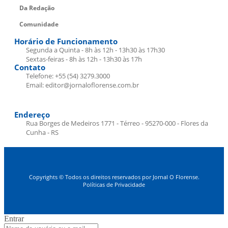
Da Redação
Comunidade
Horário de Funcionamento
Segunda a Quinta - 8h às 12h - 13h30 às 17h30
Sextas-feiras - 8h às 12h - 13h30 às 17h
Contato
Telefone: +55 (54) 3279.3000
Email: editor@jornaloflorense.com.br
Endereço
Rua Borges de Medeiros 1771 - Térreo - 95270-000 - Flores da
Cunha - RS
Copyrights © Todos os direitos reservados por Jornal O Florense.
Políticas de Privacidade
Entrar