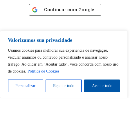
Continuar com
Google
Valorizamos sua privacidade
Tem certeza de que deseja
Usamos cookies para melhorar sua experiência de navegação,
desbloquear esta publicação?
veicular anúncios ou conteúdo personalizado e analisar nosso
tráfego. Ao clicar em "Aceitar tudo", você concorda com nosso uso
de cookies.
Política de Cookies
Desbloquear esquerda : 0
Personalizar
Rejeitar tudo
Aceitar tudo
Sim
Não