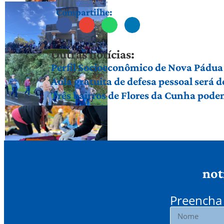
Compartilhe:
Outras notícias:
Perfil Socioeconômico de Nova Pádua
Aula gratuita de defesa pessoal será
Três bairros de Flores da Cunha pod
not
Preencha 