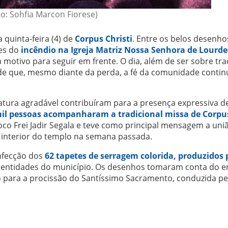
to: Sohfia Marcon Fiorese)
quinta-feira (4) de
Corpus Christi
. Entre os belos desenho
tes do
incêndio na Igreja Matriz Nossa Senhora de Lourde
otivo para seguir em frente. O dia, além de ser sobre tra
de que, mesmo diante da perda, a fé da comunidade contin
tura agradável contribuíram para a presença expressiva de 
mil pessoas acompanharam a tradicional missa de Corpu
oco Frei Jadir Segala e teve como principal mensagem a uni
 interior do templo na semana passada.
nfecção dos
62 tapetes de serragem colorida, produzidos 
 entidades do município. Os desenhos tomaram conta do 
 para a procissão do Santíssimo Sacramento, conduzida pel