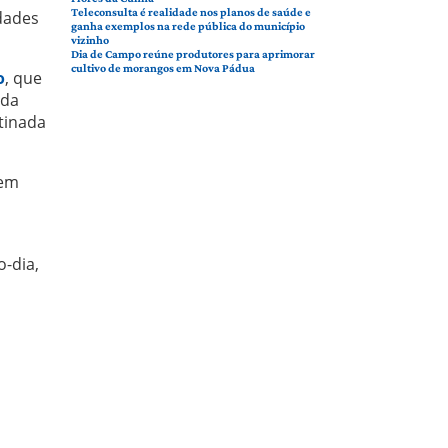
Teleconsulta é realidade nos planos de saúde e
idades
ganha exemplos na rede pública do município
vizinho
Dia de Campo reúne produtores para aprimorar
cultivo de morangos em Nova Pádua
o
, que
 da
tinada
 em
o-dia,