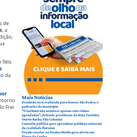
s de
s
, a
dição,
ua
fiéis
s
ão da
por
Mais Notícias
entorno
Procissão será realizada para honrar São Pedro, o
o Frei
padroeiro do município
“O turismo não acontece apenas com visitas
agendadas”, defende presidente da Rota Turística
Otávio Rocha Vila Colonial
Consulta pública quer aproximar políticas culturais
da realidade florense
Evasão escolar no Ensino Médio gera alerta em
Flores da Cunha