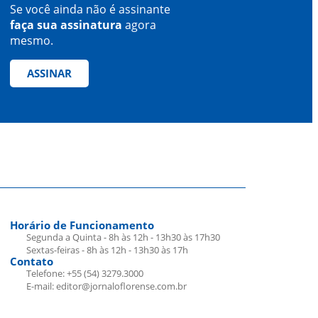
Se você ainda não é assinante
faça sua assinatura
agora
mesmo.
ASSINAR
Horário de Funcionamento
Segunda a Quinta - 8h às 12h - 13h30 às 17h30
Sextas-feiras - 8h às 12h - 13h30 às 17h
Contato
Telefone: +55 (54) 3279.3000
E-mail: editor@jornaloflorense.com.br