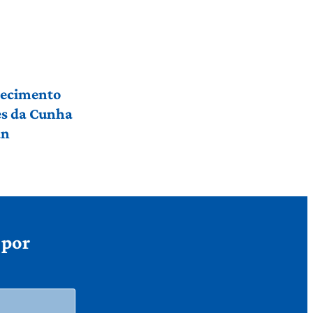
hecimento
res da Cunha
an
 por