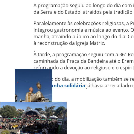
A programação seguiu ao longo do dia com in
da Serra e do Estado, atraídos pela tradição
Paralelamente às celebrações religiosas, a 
integrou gastronomia e música ao evento. O 
manhã, atraindo público ao longo do dia. C
à reconstrução da Igreja Matriz.
À tarde, a programação seguiu com a 36ª Rom
caminhada da Praça da Bandeira até o Eremi
reforçando a devoção ao religioso e o espírit
Ao longo do dia, a mobilização também se ref
a
campanha solidária
já havia arrecadado m