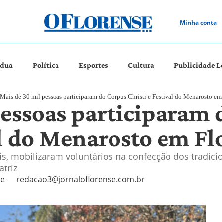
Minha conta
ádua
Política
Esportes
Cultura
Publicidade L
Mais de 30 mil pessoas participaram do Corpus Christi e Festival do Menarosto e
pessoas participaram
al do Menarosto em F
is, mobilizaram voluntários na confecção dos tradici
triz
se
redacao3@jornaloflorense.com.br