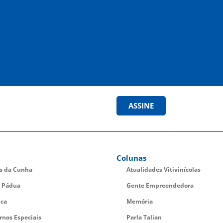
ASSINE
Colunas
es da Cunha
Atualidades Vitivinícolas
 Pádua
Gente Empreendedora
ica
Memória
rnos Especiais
Parla Talian