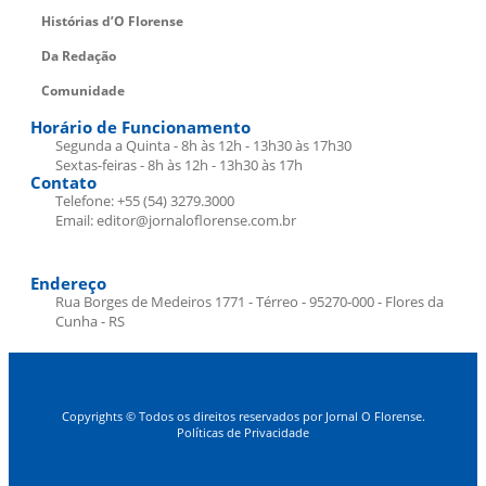
Histórias d’O Florense
Da Redação
Comunidade
Horário de Funcionamento
Segunda a Quinta - 8h às 12h - 13h30 às 17h30
Sextas-feiras - 8h às 12h - 13h30 às 17h
Contato
Telefone: +55 (54) 3279.3000
Email: editor@jornaloflorense.com.br
Endereço
Rua Borges de Medeiros 1771 - Térreo - 95270-000 - Flores da
Cunha - RS
Copyrights © Todos os direitos reservados por Jornal O Florense.
Políticas de Privacidade