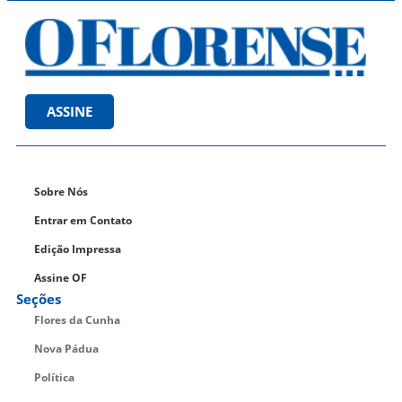
ASSINE
Sobre Nós
Entrar em Contato
Edição Impressa
Assine OF
Seções
Flores da Cunha
Nova Pádua
Política