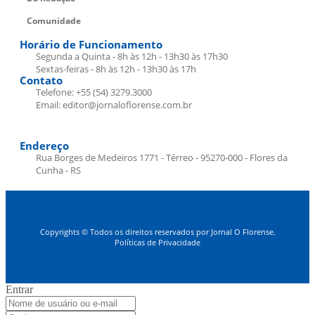
Comunidade
Horário de Funcionamento
Segunda a Quinta - 8h às 12h - 13h30 às 17h30
Sextas-feiras - 8h às 12h - 13h30 às 17h
Contato
Telefone: +55 (54) 3279.3000
Email: editor@jornaloflorense.com.br
Endereço
Rua Borges de Medeiros 1771 - Térreo - 95270-000 - Flores da
Cunha - RS
Copyrights © Todos os direitos reservados por Jornal O Florense.
Políticas de Privacidade
Entrar