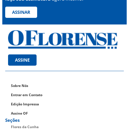
ASSINAR
ASSINE
Sobre Nós
Entrar em Contato
Edição Impressa
Assine OF
Seções
Flores da Cunha