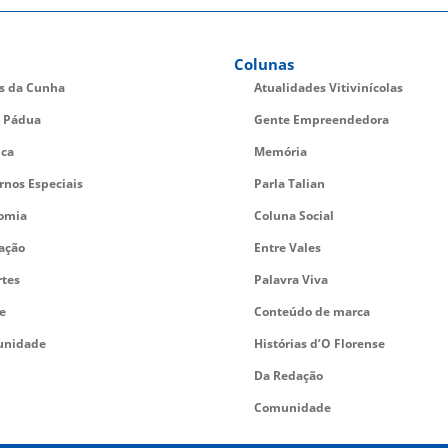
Colunas
es da Cunha
Atualidades Vitivinícolas
 Pádua
Gente Empreendedora
ica
Memória
rnos Especiais
Parla Talian
omia
Coluna Social
ação
Entre Vales
rtes
Palavra Viva
e
Conteúdo de marca
nidade
Histórias d’O Florense
Da Redação
Comunidade