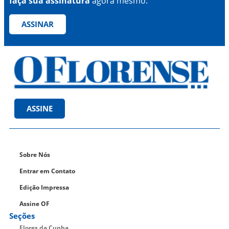
faça sua assinatura
agora mesmo.
ASSINAR
ASSINE
Sobre Nós
Entrar em Contato
Edição Impressa
Assine OF
Seções
Flores da Cunha