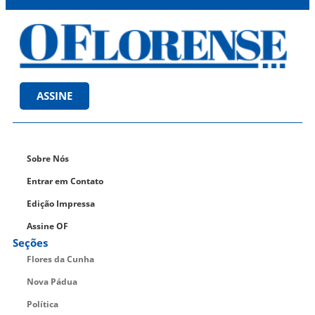
ASSINE
Sobre Nós
Entrar em Contato
Edição Impressa
Assine OF
Seções
Flores da Cunha
Nova Pádua
Política