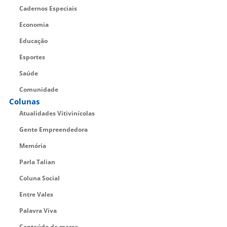
Cadernos Especiais
Economia
Educação
Esportes
Saúde
Comunidade
Colunas
Atualidades Vitivinícolas
Gente Empreendedora
Memória
Parla Talian
Coluna Social
Entre Vales
Palavra Viva
Conteúdo de marca