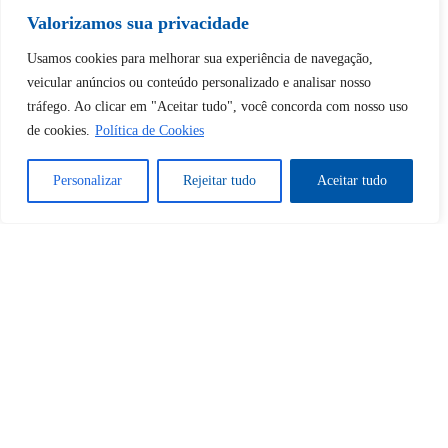
Valorizamos sua privacidade
Desbloquear esquerda : 0
Usamos cookies para melhorar sua experiência de navegação,
veicular anúncios ou conteúdo personalizado e analisar nosso
tráfego. Ao clicar em "Aceitar tudo", você concorda com nosso uso
Sim
Não
de cookies.
Política de Cookies
Personalizar
Rejeitar tudo
Aceitar tudo
Tem certeza de que deseja
cancelar a assinatura?
Sim
Não