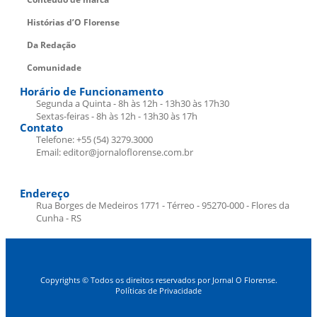
Histórias d’O Florense
Da Redação
Comunidade
Horário de Funcionamento
Segunda a Quinta - 8h às 12h - 13h30 às 17h30
Sextas-feiras - 8h às 12h - 13h30 às 17h
Contato
Telefone: +55 (54) 3279.3000
Email: editor@jornaloflorense.com.br
Endereço
Rua Borges de Medeiros 1771 - Térreo - 95270-000 - Flores da
Cunha - RS
Copyrights © Todos os direitos reservados por Jornal O Florense.
Políticas de Privacidade