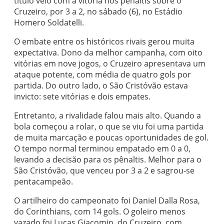
título veio com a vitória nos pênaltis sobre o
Cruzeiro, por 3 a 2, no sábado (6), no Estádio
Homero Soldatelli.
O embate entre os históricos rivais gerou muita
expectativa. Dono da melhor campanha, com oito
vitórias em nove jogos, o Cruzeiro apresentava um
ataque potente, com média de quatro gols por
partida. Do outro lado, o São Cristóvão estava
invicto: sete vitórias e dois empates.
Entretanto, a rivalidade falou mais alto. Quando a
bola começou a rolar, o que se viu foi uma partida
de muita marcação e poucas oportunidades de gol.
O tempo normal terminou empatado em 0 a 0,
levando a decisão para os pênaltis. Melhor para o
São Cristóvão, que venceu por 3 a 2 e sagrou-se
pentacampeão.
O artilheiro do campeonato foi Daniel Dalla Rosa,
do Corinthians, com 14 gols. O goleiro menos
vazado foi Lucas Giacomin, do Cruzeiro, com