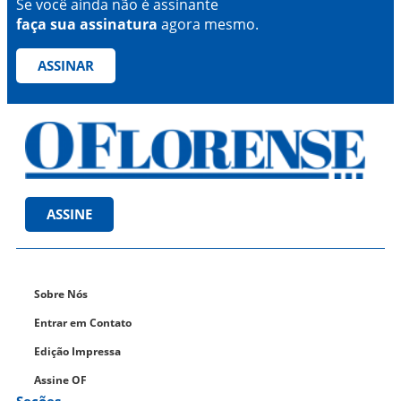
Se você ainda não é assinante
faça sua assinatura
agora mesmo.
ASSINAR
ASSINE
Sobre Nós
Entrar em Contato
Edição Impressa
Assine OF
Seções