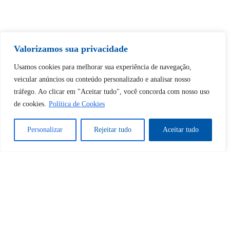
Tem certeza de que deseja
Valorizamos sua privacidade
desbloquear esta publicação?
Usamos cookies para melhorar sua experiência de navegação,
veicular anúncios ou conteúdo personalizado e analisar nosso
Desbloquear esquerda : 0
tráfego. Ao clicar em "Aceitar tudo", você concorda com nosso uso
de cookies.
Política de Cookies
Sim
Não
Personalizar
Rejeitar tudo
Aceitar tudo
Tem certeza de que deseja
cancelar a assinatura?