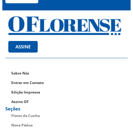
ASSINE
Sobre Nós
Entrar em Contato
Edição Impressa
Assine OF
Seções
Flores da Cunha
Nova Pádua