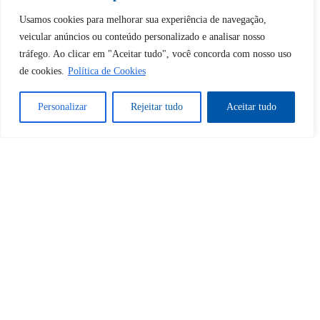
desbloquear esta publicação?
Usamos cookies para melhorar sua experiência de navegação,
veicular anúncios ou conteúdo personalizado e analisar nosso
Desbloquear esquerda : 0
tráfego. Ao clicar em "Aceitar tudo", você concorda com nosso uso
de cookies.
Política de Cookies
Sim
Não
Personalizar
Rejeitar tudo
Aceitar tudo
Tem certeza de que deseja
cancelar a assinatura?
Sim
Não