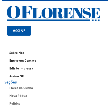
ASSINE
Sobre Nós
Entrar em Contato
Edição Impressa
Assine OF
Seções
Flores da Cunha
Nova Pádua
Política