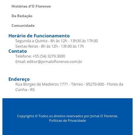
Histórias d’O Florense
Da Redação
Comunidade
Horário de Funcionamento
Segunda a Quinta - 8h às 12h - 13h30 às 17h30
Sextas-feiras - 8h às 12h - 13h30 às 17h
Contato
Telefone: +55 (54) 3279.3000
Email: editor@jornaloflorense.com.br
Endereço
Rua Borges de Medeiros 1771 - Térreo - 95270-000 - Flores da
Cunha - RS
Copyrights © Todos os direitos reservados por Jornal O Florense.
Políticas de Privacidade