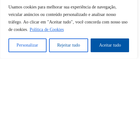
Usamos cookies para melhorar sua experiência de navegação,
Desbloquear esquerda : 0
veicular anúncios ou conteúdo personalizado e analisar nosso
tráfego. Ao clicar em "Aceitar tudo", você concorda com nosso uso
de cookies.
Política de Cookies
Sim
Não
Personalizar
Rejeitar tudo
Aceitar tudo
Tem certeza de que deseja
cancelar a assinatura?
Sim
Não