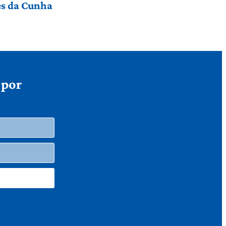
res da Cunha
 por