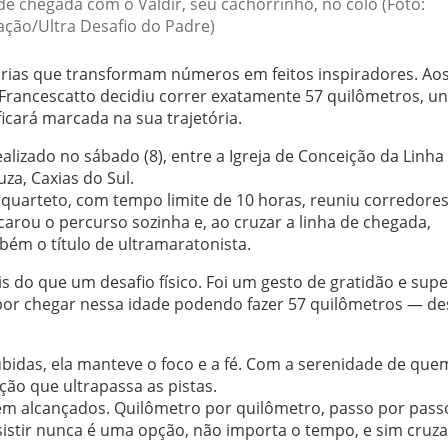
de chegada com o Valdir, seu cachorrinho, no colo (Foto:
ação/Ultra Desafio do Padre)
rias que transformam números em feitos inspiradores. Aos
o Francescatto decidiu correr exatamente 57 quilômetros, u
cará marcada na sua trajetória.
alizado no sábado (8), entre a Igreja de Conceição da Linha 
za, Caxias do Sul.
 quarteto, com tempo limite de 10 horas, reuniu corredore
carou o percurso sozinha e, ao cruzar a linha de chegada,
ém o título de ultramaratonista.
s do que um desafio físico. Foi um gesto de gratidão e sup
or chegar nessa idade podendo fazer 57 quilômetros — de
ubidas, ela manteve o foco e a fé. Com a serenidade de que
ição que ultrapassa as pistas.
em alcançados. Quilômetro por quilômetro, passo por pass
stir nunca é uma opção, não importa o tempo, e sim cruza