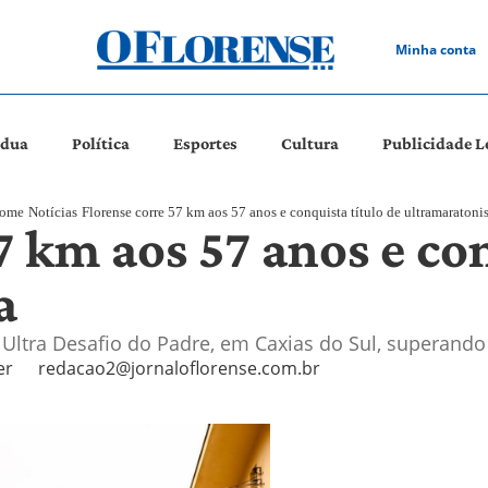
Minha conta
ádua
Política
Esportes
Cultura
Publicidade L
ome
Notícias
Florense corre 57 km aos 57 anos e conquista título de ultramaratonis
7 km aos 57 anos e con
a
 Ultra Desafio do Padre, em Caxias do Sul, superando
er
redacao2@jornaloflorense.com.br