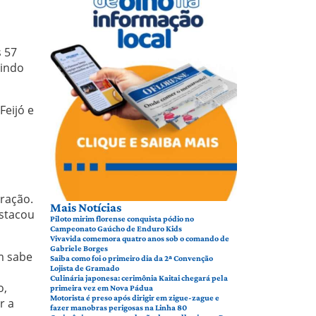
 57
nindo
Feijó e
s
eração.
Mais Notícias
stacou
Piloto mirim florense conquista pódio no
Campeonato Gaúcho de Enduro Kids
Vivavida comemora quatro anos sob o comando de
Gabriele Borges
m sabe
Saiba como foi o primeiro dia da 2ª Convenção
Lojista de Gramado
Culinária japonesa: cerimônia Kaitai chegará pela
o,
primeira vez em Nova Pádua
Motorista é preso após dirigir em zigue-zague e
r a
fazer manobras perigosas na Linha 80