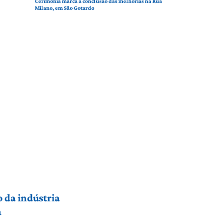
Cerimônia marca a conclusão das melhorias na Rua
Milano, em São Gotardo
 da indústria
a