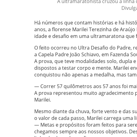
A ultramaratonista cruzou a linha 
Divulg
Há números que contam histórias e há histó
anos, a florense Marilei Terezinha de Araúj
idade e desafio em uma ultramaratona que fi
O feito ocorreu no Ultra Desafio do Padre, re
a Capela Padre João Schiavo, em Fazenda Sou
A prova, que teve modalidades solo, dupla e
dispostos a testar corpo e mente. Marilei en
conquistou não apenas a medalha, mas tamb
— Correr 57 quilômetros aos 57 anos foi mai
A prova representou muito agradecimento p
Marilei.
Mesmo diante da chuva, forte vento e das s
o valor de cada passo, Marilei carrega uma l
— Metas e propósitos foram feitos para ser
chegamos sempre aos nossos objetivos. Desi