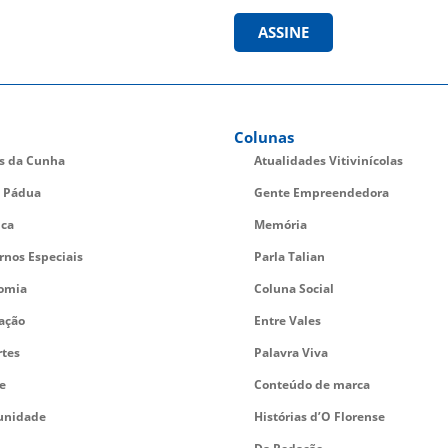
ASSINE
Colunas
es da Cunha
Atualidades Vitivinícolas
 Pádua
Gente Empreendedora
ica
Memória
rnos Especiais
Parla Talian
omia
Coluna Social
ação
Entre Vales
rtes
Palavra Viva
e
Conteúdo de marca
nidade
Histórias d’O Florense