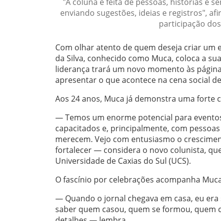
"A coluna é feita de pessoas, histórias e 
enviando sugestões, ideias e registros", a
participação dos 
Com olhar atento de quem deseja criar um 
da Silva, conhecido como Muca, coloca a sua 
liderança trará um novo momento às página
apresentar o que acontece na cena social d
Aos 24 anos, Muca já demonstra uma forte 
— Temos um enorme potencial para eventos 
capacitados e, principalmente, com pessoas
merecem. Vejo com entusiasmo o crescimento
fortalecer — considera o novo colunista, q
Universidade de Caxias do Sul (UCS).
O fascínio por celebrações acompanha Muca
— Quando o jornal chegava em casa, eu era se
saber quem casou, quem se formou, quem 
detalhes — lembra.