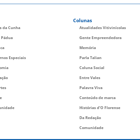
Colunas
es da Cunha
Atualidades Vitivinícolas
 Pádua
Gente Empreendedora
ica
Memória
rnos Especiais
Parla Talian
omia
Coluna Social
ação
Entre Vales
rtes
Palavra Viva
e
Conteúdo de marca
nidade
Histórias d’O Florense
Da Redação
Comunidade