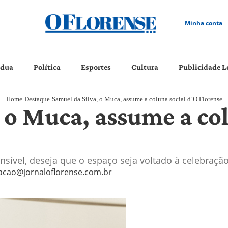
Minha conta
ádua
Política
Esportes
Cultura
Publicidade L
Home
Destaque
Samuel da Silva, o Muca, assume a coluna social d’O Florense
 o Muca, assume a col
ensível, deseja que o espaço seja voltado à celebra
acao@jornaloflorense.com.br