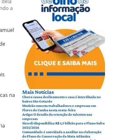
 dela
ando a
Samuel
 de
is
Mais Notícias
icas na
Chuva causa deslizamento e casa é interditada no
bairro São Gotardo
Mutirão conecta trabalhadores e empresas em
Flores da Cunha nesta sexta-feira
Artigo: O desafio da retenção de talentos nas
empresas
Sicredi disponibiliza R$ 1,3 bilhão para o Plano Safra
ria
2025/2026
Comunidade é convidada a auxiliar na elaboração
do Plano de Conservação da Mata Atlântica