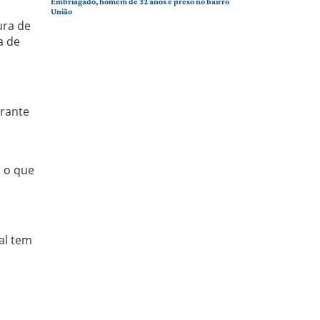
Embriagado, homem de 32 anos é preso no bairro
União
ura de
a de
urante
a
o o que
al tem