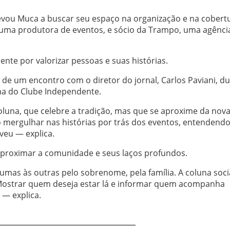
levou Muca a buscar seu espaço na organização e na cobert
uma produtora de eventos, e sócio da Trampo, uma agênci
te por valorizar pessoas e suas histórias.
u de um encontro com o diretor do jornal, Carlos Paviani, d
ha do Clube Independente.
luna, que celebre a tradição, mas que se aproxime da nov
o mergulhar nas histórias por trás dos eventos, entendend
eu — explica.
aproximar a comunidade e seus laços profundos.
as às outras pelo sobrenome, pela família. A coluna soci
r. Mostrar quem deseja estar lá e informar quem acompanha
— explica.