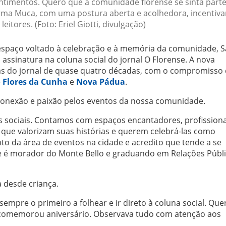
sentimentos. Quero que a comunidade florense se sinta parte
firma Muca, com uma postura aberta e acolhedora, incentiv
leitores. (Foto: Eriel Giotti, divulgação)
espaço voltado à celebração e à memória da comunidade, 
assinatura na coluna social do jornal O Florense. A nova
s do jornal de quase quatro décadas, com o compromisso
e
Flores da Cunha
e
Nova Pádua
.
conexão e paixão pelos eventos da nossa comunidade.
sociais. Contamos com espaços encantadores, profissiona
 que valorizam suas histórias e querem celebrá-las como
 da área de eventos na cidade e acredito que tende a se
ue é morador do Monte Bello e graduando em Relações Públ
 desde criança.
mpre o primeiro a folhear e ir direto à coluna social. Que
comemorou aniversário. Observava tudo com atenção aos