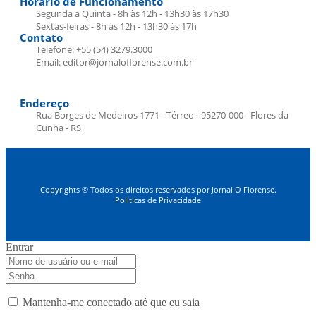
Horário de Funcionamento
Segunda a Quinta - 8h às 12h - 13h30 às 17h30
Sextas-feiras - 8h às 12h - 13h30 às 17h
Contato
Telefone: +55 (54) 3279.3000
Email: editor@jornaloflorense.com.br
Endereço
Rua Borges de Medeiros 1771 - Térreo - 95270-000 - Flores da
Cunha - RS
Copyrights © Todos os direitos reservados por Jornal O Florense.
Políticas de Privacidade
Entrar
Mantenha-me conectado até que eu saia