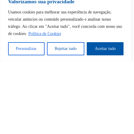
Valorizamos sua privacidade
Usamos cookies para melhorar sua experiência de navegação,
Tem certeza de que deseja
veicular anúncios ou conteúdo personalizado e analisar nosso
desbloquear esta publicação?
tráfego. Ao clicar em "Aceitar tudo", você concorda com nosso uso
de cookies.
Política de Cookies
Desbloquear esquerda : 0
Personalizar
Rejeitar tudo
Aceitar tudo
Sim
Não
Tem certeza de que deseja
cancelar a assinatura?