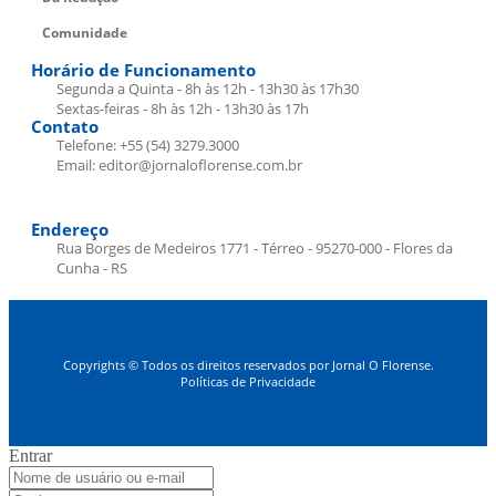
Comunidade
Horário de Funcionamento
Segunda a Quinta - 8h às 12h - 13h30 às 17h30
Sextas-feiras - 8h às 12h - 13h30 às 17h
Contato
Telefone: +55 (54) 3279.3000
Email: editor@jornaloflorense.com.br
Endereço
Rua Borges de Medeiros 1771 - Térreo - 95270-000 - Flores da
Cunha - RS
Copyrights © Todos os direitos reservados por Jornal O Florense.
Políticas de Privacidade
Entrar