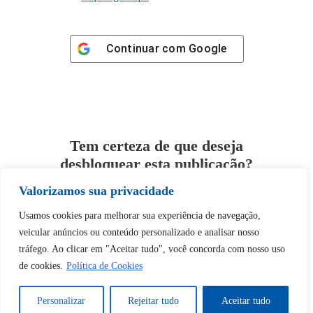
Continuar com
Google
Tem certeza de que deseja
desbloquear esta publicação?
Valorizamos sua privacidade
Desbloquear esquerda : 0
Usamos cookies para melhorar sua experiência de navegação,
veicular anúncios ou conteúdo personalizado e analisar nosso
Sim
Não
tráfego. Ao clicar em "Aceitar tudo", você concorda com nosso uso
de cookies.
Política de Cookies
Personalizar
Rejeitar tudo
Aceitar tudo