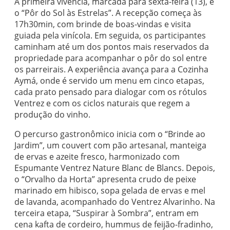
A primeira vivência, marcada para sexta-feira (13), é
o “Pôr do Sol às Estrelas”. A recepção começa às
17h30min, com brinde de boas-vindas e visita
guiada pela vinícola. Em seguida, os participantes
caminham até um dos pontos mais reservados da
propriedade para acompanhar o pôr do sol entre
os parreirais. A experiência avança para a Cozinha
Aymá, onde é servido um menu em cinco etapas,
cada prato pensado para dialogar com os rótulos
Ventrez e com os ciclos naturais que regem a
produção do vinho.
O percurso gastronômico inicia com o “Brinde ao
Jardim”, um couvert com pão artesanal, manteiga
de ervas e azeite fresco, harmonizado com
Espumante Ventrez Nature Blanc de Blancs. Depois,
o “Orvalho da Horta” apresenta crudo de peixe
marinado em hibisco, sopa gelada de ervas e mel
de lavanda, acompanhado do Ventrez Alvarinho. Na
terceira etapa, “Suspirar à Sombra”, entram em
cena kafta de cordeiro, hummus de feijão-fradinho,