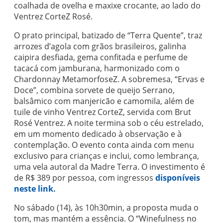
coalhada de ovelha e maxixe crocante, ao lado do
Ventrez CorteZ Rosé.
O prato principal, batizado de “Terra Quente”, traz
arrozes d’agola com grãos brasileiros, galinha
caipira desfiada, gema confitada e perfume de
tacacá com jamburana, harmonizado com o
Chardonnay MetamorfoseZ. A sobremesa, “Ervas e
Doce”, combina sorvete de queijo Serrano,
balsâmico com manjericão e camomila, além de
tuile de vinho Ventrez CorteZ, servida com Brut
Rosé Ventrez. A noite termina sob o céu estrelado,
em um momento dedicado à observação e à
contemplação. O evento conta ainda com menu
exclusivo para crianças e inclui, como lembrança,
uma vela autoral da Madre Terra. O investimento é
de R$ 389 por pessoa, com ingressos
disponíveis
neste link.
No sábado (14), às 10h30min, a proposta muda o
tom, mas mantém a essência. O “Winefulness no