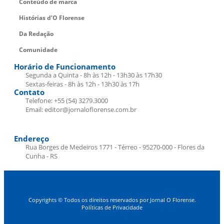
Conteúdo de marca
Histórias d’O Florense
Da Redação
Comunidade
Horário de Funcionamento
Segunda a Quinta - 8h às 12h - 13h30 às 17h30
Sextas-feiras - 8h às 12h - 13h30 às 17h
Contato
Telefone: +55 (54) 3279.3000
Email: editor@jornaloflorense.com.br
Endereço
Rua Borges de Medeiros 1771 - Térreo - 95270-000 - Flores da
Cunha - RS
Copyrights © Todos os direitos reservados por Jornal O Florense.
Políticas de Privacidade