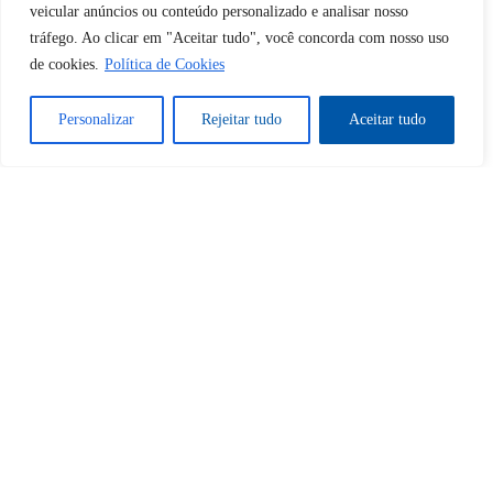
desbloquear esta publicação?
veicular anúncios ou conteúdo personalizado e analisar nosso
tráfego. Ao clicar em "Aceitar tudo", você concorda com nosso uso
Desbloquear esquerda : 0
de cookies.
Política de Cookies
Personalizar
Rejeitar tudo
Aceitar tudo
Sim
Não
Tem certeza de que deseja
cancelar a assinatura?
Sim
Não