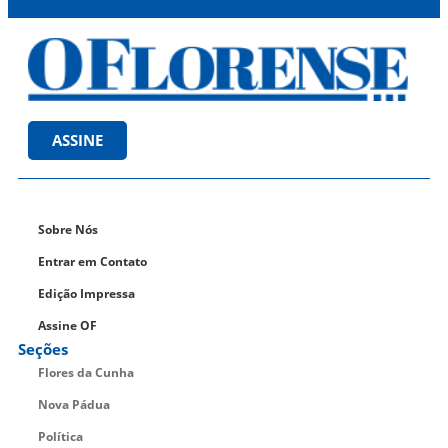
ASSINE
Sobre Nós
Entrar em Contato
Edição Impressa
Assine OF
Seções
Flores da Cunha
Nova Pádua
Política